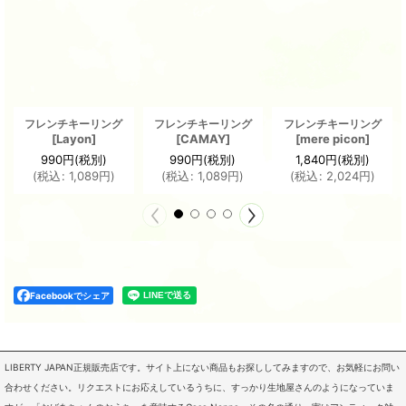
フレンチキーリング
フレンチキーリング
フレンチキーリング
[
Layon
]
[
CAMAY
]
[
mere picon
]
990
円
(税別)
990
円
(税別)
1,840
円
(税別)
(
税込
:
1,089
円
)
(
税込
:
1,089
円
)
(
税込
:
2,024
円
)
Facebookでシェア
LIBERTY JAPAN正規販売店です。サイト上にない商品もお探ししてみますので、お気軽にお問い
合わせください。リクエストにお応えしているうちに、すっかり生地屋さんのようになっていま