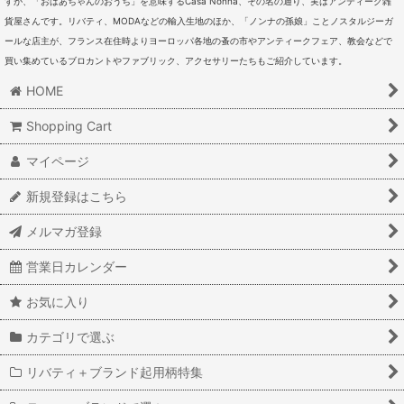
すが、「おばあちゃんのおうち」を意味するCasa Nonna、その名の通り、実はアンティーク雑
貨屋さんです。リバティ、MODAなどの輸入生地のほか、「ノンナの孫娘」ことノスタルジーガ
ールな店主が、フランス在住時よりヨーロッパ各地の蚤の市やアンティークフェア、教会などで
買い集めているブロカントやファブリック、アクセサリーたちもご紹介しています。
HOME
Shopping Cart
マイページ
新規登録はこちら
メルマガ登録
営業日カレンダー
お気に入り
カテゴリで選ぶ
リバティ＋ブランド起用柄特集