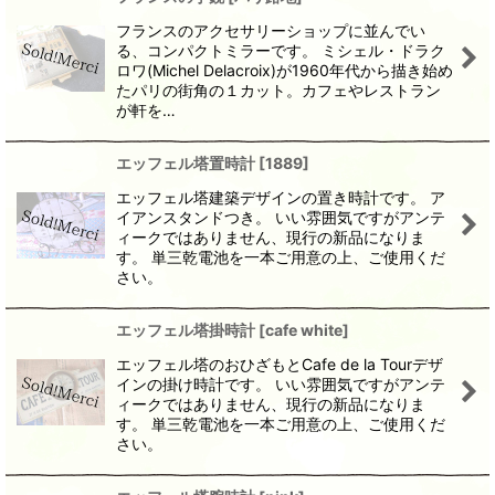
フランスのアクセサリーショップに並んでい
る、コンパクトミラーです。 ミシェル・ドラク
ロワ(Michel Delacroix)が1960年代から描き始め
たパリの街角の１カット。カフェやレストラン
が軒を…
エッフェル塔置時計
[
1889
]
エッフェル塔建築デザインの置き時計です。 ア
イアンスタンドつき。 いい雰囲気ですがアンテ
ィークではありません、現行の新品になりま
す。 単三乾電池を一本ご用意の上、ご使用くだ
さい。
エッフェル塔掛時計
[
cafe white
]
エッフェル塔のおひざもとCafe de la Tourデザ
インの掛け時計です。 いい雰囲気ですがアンテ
ィークではありません、現行の新品になりま
す。 単三乾電池を一本ご用意の上、ご使用くだ
さい。