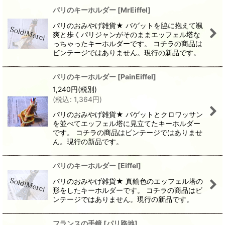
パリのキーホルダー
[
MrEiffel
]
パリのおみやげ雑貨★ バゲットを脇に抱えて颯
爽と歩くパリジャンがそのままエッフェル塔な
っちゃったキーホルダーです。 コチラの商品は
ビンテージではありません。現行の新品です。
パリのキーホルダー
[
PainEiffel
]
1,240
円
(税別)
(
税込
:
1,364
円
)
パリのおみやげ雑貨★ バゲットとクロワッサン
を並べてエッフェル塔に見立てたキーホルダー
です。 コチラの商品はビンテージではありませ
ん。現行の新品です。
パリのキーホルダー
[
Eiffel
]
パリのおみやげ雑貨★ 真鍮色のエッフェル塔の
形をしたキーホルダーです。 コチラの商品はビ
ンテージではありません。現行の新品です。
フランスの手鏡
[
パリ路地
]