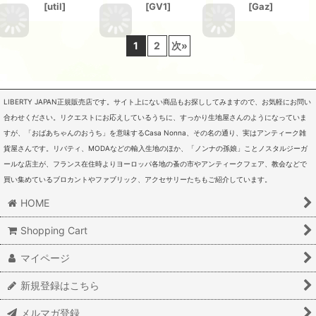
[
util
]
[
GV1
]
[
Gaz
]
1
2
次
»
LIBERTY JAPAN正規販売店です。サイト上にない商品もお探ししてみますので、お気軽にお問い
合わせください。リクエストにお応えしているうちに、すっかり生地屋さんのようになっていま
すが、「おばあちゃんのおうち」を意味するCasa Nonna、その名の通り、実はアンティーク雑
貨屋さんです。リバティ、MODAなどの輸入生地のほか、「ノンナの孫娘」ことノスタルジーガ
ールな店主が、フランス在住時よりヨーロッパ各地の蚤の市やアンティークフェア、教会などで
買い集めているブロカントやファブリック、アクセサリーたちもご紹介しています。
HOME
Shopping Cart
マイページ
新規登録はこちら
メルマガ登録