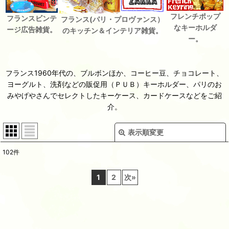
フレンチポップ
フランスビンテ
フランス(パリ・プロヴァンス）
なキーホルダ
ージ広告雑貨。
のキッチン＆インテリア雑貨。
ー。
フランス1960年代の、ブルボンほか、コーヒー豆、チョコレート、
ヨーグルト、洗剤などの販促用（ＰＵＢ）キーホルダー、パリのお
みやげやさんでセレクトしたキーケース、カードケースなどをご紹
介。
表示順変更
閉じる
102
件
表示数
:
1
2
次
»
並び順
:
絞り込む