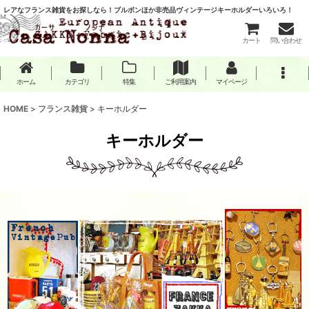
レアなフランス雑貨をお探しなら！ブルボンほか非売品ヴィンテージキーホルダーいろいろ！
カート
問い合わせ
ホーム
カテゴリ
特集
ご利用案内
マイページ
HOME
>
フランス雑貨
>
キーホルダー
キーホルダー