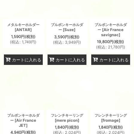
メタルキーホルダー
ブルボンキーホルダ
ブルボンキーホルダ
[
ANTAR
]
[
Suze
]
[
Air France
ー
ー
savignac
]
1,590
円
(税別)
3,590
円
(税別)
19,800
円
(税別)
(
税込
:
1,749
円
)
(
税込
:
3,949
円
)
(
税込
:
21,780
円
)
カートに入れる
カートに入れる
カートに入れる
ブルボンキーホルダ
フレンチキーリング
フレンチキーリング
[
Air France
[
mere picon
]
[
fromage
]
ー
JET
]
1,840
円
(税別)
1,840
円
(税別)
4,940
円
(税別)
(
税込
:
2,024
円
)
(
税込
:
2,024
円
)