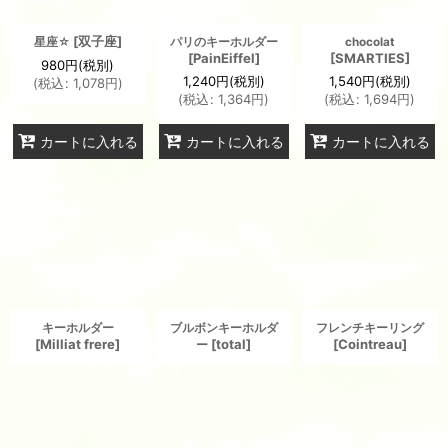
[
双子座
]
星座☆
パリのキーホルダー
chocolat
[
PainEiffel
]
[
SMARTIES
]
980
円
(税別)
1,240
円
(税別)
1,540
円
(税別)
(
税込
:
1,078
円
)
(
税込
:
1,364
円
)
(
税込
:
1,694
円
)
カートに入れる
カートに入れる
カートに入れる
キーホルダー
ブルボンキーホルダ
フレンチキーリング
[
Milliat frere
]
[
total
]
[
Cointreau
]
ー