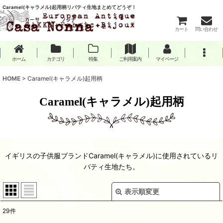
Caramel(キャラメル)起用柄リバティ生地まとめてどうぞ！
カート
問い合わせ
ホーム
カテゴリ
特集
ご利用案内
マイページ
HOME
>
Caramel(キャラメル)起用柄
Caramel(キャラメル)起用柄
イギリスの子供服ブランドCaramel(キャラメル)に使用されているリ
バティ生地たち。
表示順変更
閉じる
29
件
表示数
: