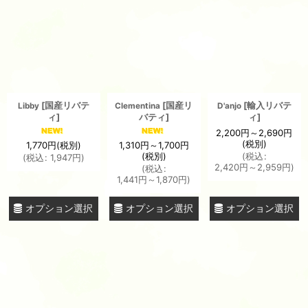
並び順
:
絞り込む
[
国産リバテ
[
国産リ
[
輸入リバテ
Libby
Clementina
D'anjo
ィ
]
バティ
]
ィ
]
2,200
円
～2,690
円
(税別)
1,770
円
(税別)
1,310
円
～1,700
円
(税別)
(
税込
:
(
税込
:
1,947
円
)
2,420
円
～2,959
円
)
(
税込
:
1,441
円
～1,870
円
)
オプション選択
オプション選択
オプション選択