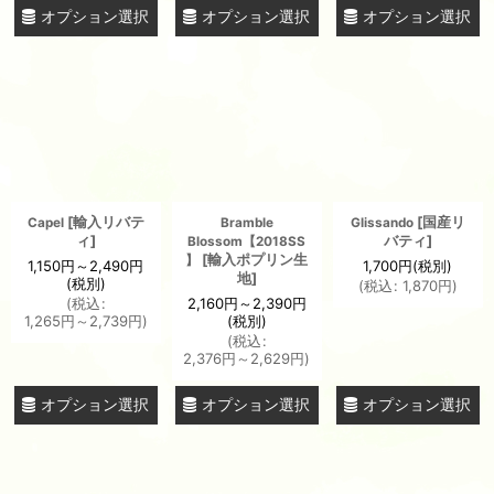
オプション選択
オプション選択
オプション選択
[
輸入リバテ
[
国産リ
Capel
Bramble
Glissando
ィ
]
バティ
]
Blossom【2018SS
[
輸入ポプリン生
】
1,150
円
～2,490
円
1,700
円
(税別)
地
]
(税別)
(
税込
:
1,870
円
)
(
税込
:
2,160
円
～2,390
円
1,265
円
～2,739
円
)
(税別)
(
税込
:
2,376
円
～2,629
円
)
オプション選択
オプション選択
オプション選択