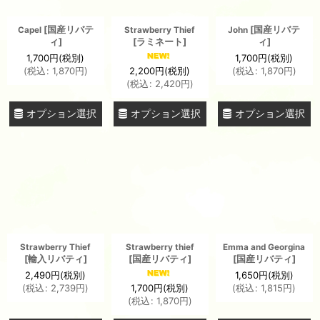
[
国産リバテ
[
国産リバテ
Capel
Strawberry Thief
John
ィ
]
[
ラミネート
]
ィ
]
1,700
円
(税別)
1,700
円
(税別)
2,200
円
(税別)
(
税込
:
1,870
円
)
(
税込
:
1,870
円
)
(
税込
:
2,420
円
)
オプション選択
オプション選択
オプション選択
Strawberry Thief
Strawberry thief
Emma and Georgina
[
輸入リバティ
]
[
国産リバティ
]
[
国産リバティ
]
2,490
円
(税別)
1,650
円
(税別)
1,700
円
(税別)
(
税込
:
2,739
円
)
(
税込
:
1,815
円
)
(
税込
:
1,870
円
)