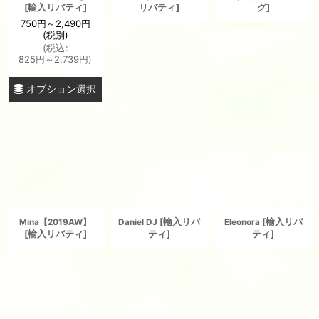
[
輸入リバティ
]
リバティ
]
グ
]
750
円
～2,490
円
(税別)
(
税込
:
825
円
～2,739
円
)
オプション選択
[
輸入リバ
[
輸入リバ
Mina【2019AW】
Daniel DJ
Eleonora
[
輸入リバティ
]
ティ
]
ティ
]