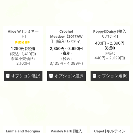
[
ラミネー
[
輸入
Alice W
Crochet
Poppy&Daisy
ト
]
リバティ
]
Meadow【2017AW
[
輸入リバティ
]
】
400
円
～2,390
円
(税別)
1,290
円
(税別)
2,850
円
～3,990
円
(税別)
(
税込
:
(
税込
:
1,419
円
)
440
円
～2,629
円
)
希望小売価格
:
(
税込
:
2,100
円
3,135
円
～4,389
円
)
オプション選択
オプション選択
オプション選択
[
輸入
[
キルティン
Emma and Georgina
Paisley Park
Capel