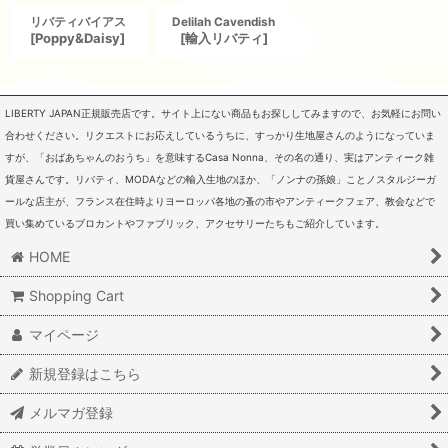
リバティバイアス
Delilah Cavendish
[
Poppy&Daisy
]
[
輸入リバティ
]
LIBERTY JAPAN正規販売店です。サイト上にない商品もお探ししてみますので、お気軽にお問い
合わせください。リクエストにお応えしているうちに、すっかり生地屋さんのようになっていま
すが、「おばあちゃんのおうち」を意味するCasa Nonna、その名の通り、実はアンティーク雑
貨屋さんです。リバティ、MODAなどの輸入生地のほか、「ノンナの孫娘」ことノスタルジーガ
ールな店主が、フランス在住時よりヨーロッパ各地の蚤の市やアンティークフェア、教会などで
買い集めているブロカントやファブリック、アクセサリーたちもご紹介しています。
HOME
Shopping Cart
マイページ
新規登録はこちら
メルマガ登録