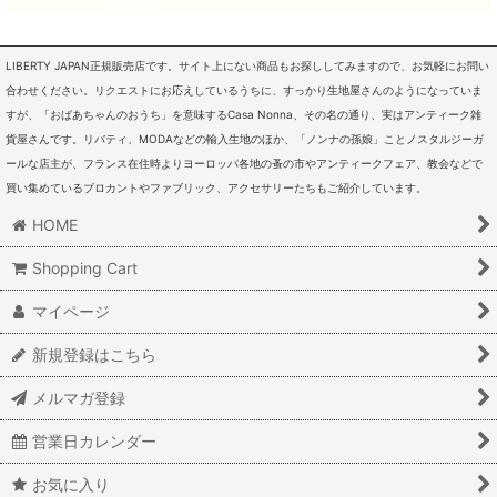
LIBERTY JAPAN正規販売店です。サイト上にない商品もお探ししてみますので、お気軽にお問い
合わせください。リクエストにお応えしているうちに、すっかり生地屋さんのようになっていま
すが、「おばあちゃんのおうち」を意味するCasa Nonna、その名の通り、実はアンティーク雑
貨屋さんです。リバティ、MODAなどの輸入生地のほか、「ノンナの孫娘」ことノスタルジーガ
ールな店主が、フランス在住時よりヨーロッパ各地の蚤の市やアンティークフェア、教会などで
買い集めているブロカントやファブリック、アクセサリーたちもご紹介しています。
HOME
Shopping Cart
マイページ
新規登録はこちら
メルマガ登録
営業日カレンダー
お気に入り