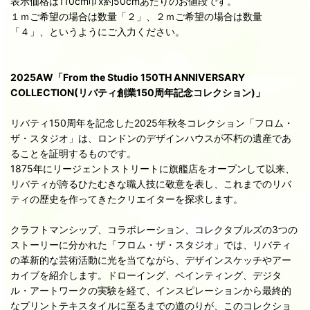
表示価格は110cm巾x約50cmあたりのお値段です。
１ｍご希望の場合は数量「２」、２ｍご希望の場合は数量
「４」、というようにご入力ください。
2025AW「From the Studio 150TH ANNIVERSARY
COLLECTION(リバティ創業150周年記念コレクション)」
リバティ150周年を記念した2025年秋冬コレクション「フロム・
ザ・スタジオ」は、ロンドンのデザインハウスが不朽の遺産であ
ることを証明するものです。
1875年にリージェントストリートに旗艦店をオープンして以来、
リバティが誇るひたむきな職人技に敬意を表し、これまでのリバ
ティの歴史を作ってきたクリエイターを探求します。
クラフトマンシップ、コラボレーション、コレクタブルズの3つの
ストーリーに分かれた「フロム・ザ・スタジオ」では、リバティ
の革新的な芸術活動に光を当てながら、デザインスケッチやアー
カイブを紹介します。ドローイング、ペインティング、デジタ
ル・アートワークの実験を経て、インスピレーションから最終的
なプリントテキスタイルに至るまでの道のりが、このコレクショ