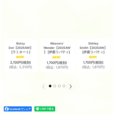
Betsy
Weavers'
Shirley
Dot【2025AW】
Wonder【2025AW
Smith【2025AW】
[
ラミネート
]
[
伊産リバティ
]
[
伊産リバティ
]
】
2,100
円
(税別)
1,700
円
(税別)
1,700
円
(税別)
(
税込
:
2,310
円
)
(
税込
:
1,870
円
)
(
税込
:
1,870
円
)
Facebookでシェア