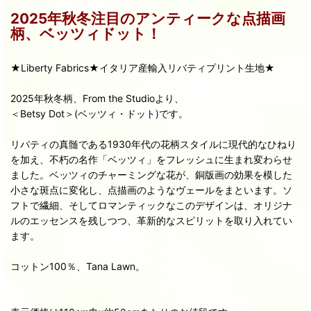
2025年秋冬注目のアンティークな点描画
柄、ベッツィドット！
★Liberty Fabrics★イタリア産輸入リバティプリント生地★
2025年秋冬柄、From the Studioより、
＜Betsy Dot＞(ベッツィ・ドット)です。
リバティの真髄である1930年代の花柄スタイルに現代的なひねり
を加え、不朽の名作「ベッツィ」をフレッシュに生まれ変わらせ
ました。ベッツィのチャーミングな花が、銅版画の効果を模した
小さな斑点に変化し、点描画のようなヴェールをまといます。ソ
フトで繊細、そしてロマンティックなこのデザインは、オリジナ
ルのエッセンスを残しつつ、革新的なスピリットを取り入れてい
ます。
コットン100％、Tana Lawn。