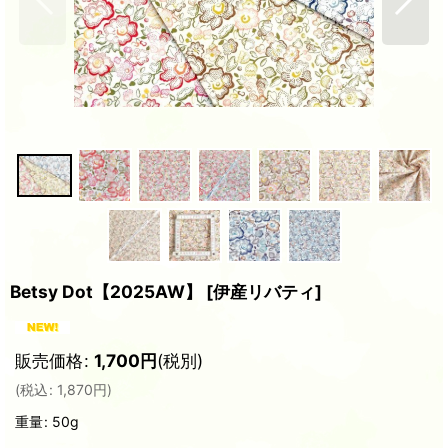
Betsy Dot【2025AW】
[
伊産リバティ
]
販売価格
:
1,700
円
(税別)
(
税込
:
1,870
円
)
重量
:
50g