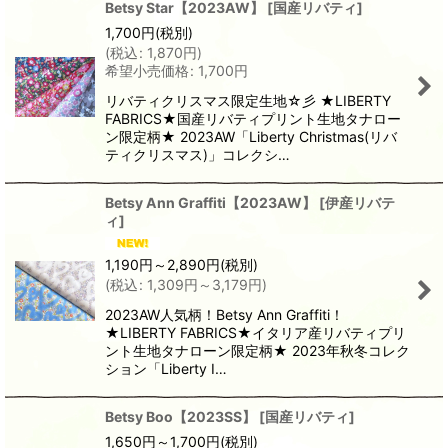
Betsy Star【2023AW】
[
国産リバティ
]
1,700
円
(税別)
(
税込
:
1,870
円
)
希望小売価格
:
1,700
円
リバティクリスマス限定生地☆彡 ★LIBERTY
FABRICS★国産リバティプリント生地タナロー
ン限定柄★ 2023AW「Liberty Christmas(リバ
ティクリスマス)」コレクシ…
Betsy Ann Graffiti【2023AW】
[
伊産リバテ
ィ
]
1,190
円
～2,890
円
(税別)
(
税込
:
1,309
円
～3,179
円
)
2023AW人気柄！Betsy Ann Graffiti！
★LIBERTY FABRICS★イタリア産リバティプリ
ント生地タナローン限定柄★ 2023年秋冬コレク
ション「Liberty I…
Betsy Boo【2023SS】
[
国産リバティ
]
1,650
円
～1,700
円
(税別)