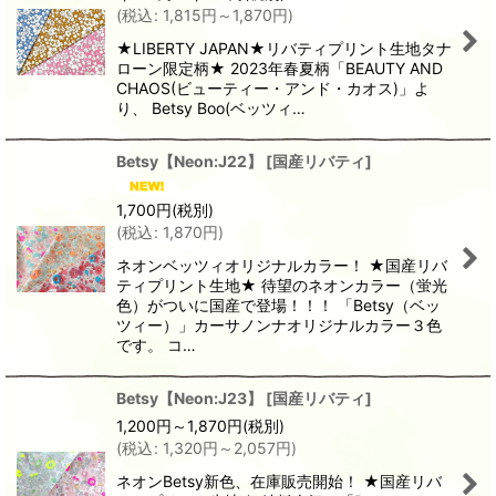
(
税込
:
1,815
円
～1,870
円
)
★LIBERTY JAPAN★リバティプリント生地タナ
ローン限定柄★ 2023年春夏柄「BEAUTY AND
CHAOS(ビューティー・アンド・カオス)」よ
り、 Betsy Boo(ベッツィ…
Betsy【Neon:J22】
[
国産リバティ
]
1,700
円
(税別)
(
税込
:
1,870
円
)
ネオンベッツィオリジナルカラー！ ★国産リバ
ティプリント生地★ 待望のネオンカラー（蛍光
色）がついに国産で登場！！！ 「Betsy（ベッ
ツィー）」カーサノンナオリジナルカラー３色
です。 コ…
Betsy【Neon:J23】
[
国産リバティ
]
1,200
円
～1,870
円
(税別)
(
税込
:
1,320
円
～2,057
円
)
ネオンBetsy新色、在庫販売開始！ ★国産リバ