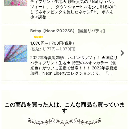
ティプリント生地★ 鉄板人気の「Betsy（ベッ
ツィー）」、 ダウンシャーヒルを少し明るめに
してネオンピンクを施したネオンDH、 ポムを
少々調整…
Betsy【Neon:2022SS】
[
国産リバティ
]
1,070
円
～1,700
円
(税別)
(
税込
:
1,177
円
～1,870
円
)
2022年春夏追加柄、ネオンベッツィ！ ★国産リ
バティプリント生地★ 待望のネオンカラー（蛍
光色）がついに国産で登場！！！ 2022年春夏追
加柄、Neon Libertyコレクションより、 「…
この商品を買った人は、こんな商品も買っていま
す