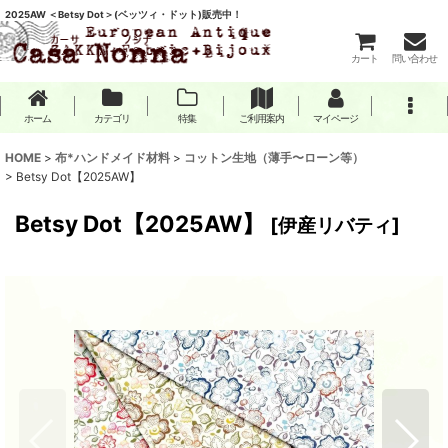
2025AW ＜Betsy Dot＞(ベッツィ・ドット)販売中！
カート
問い合わせ
ホーム
カテゴリ
特集
ご利用案内
マイページ
HOME
>
布*ハンドメイド材料
>
コットン生地（薄手〜ローン等）
>
Betsy Dot【2025AW】
Betsy Dot【2025AW】
[
伊産リバティ
]