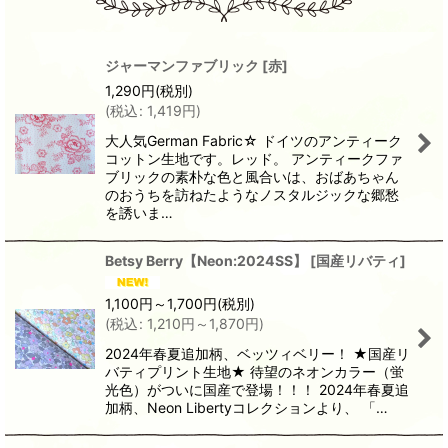
ジャーマンファブリック
[
赤
]
1,290
円
(税別)
(
税込
:
1,419
円
)
大人気German Fabric☆ ドイツのアンティーク
コットン生地です。レッド。 アンティークファ
ブリックの素朴な色と風合いは、おばあちゃん
のおうちを訪ねたようなノスタルジックな郷愁
を誘いま…
Betsy Berry【Neon:2024SS】
[
国産リバティ
]
1,100
円
～1,700
円
(税別)
(
税込
:
1,210
円
～1,870
円
)
2024年春夏追加柄、ベッツィベリー！ ★国産リ
バティプリント生地★ 待望のネオンカラー（蛍
光色）がついに国産で登場！！！ 2024年春夏追
加柄、Neon Libertyコレクションより、 「…