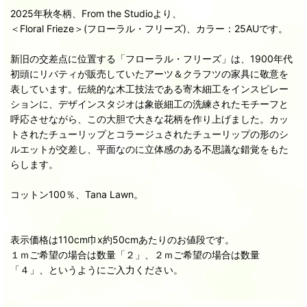
2025年秋冬柄、From the Studioより、
＜Floral Frieze＞(フローラル・フリーズ)、カラー：25AUです。
新旧の交差点に位置する「フローラル・フリーズ」は、1900年代
初頭にリバティが販売していたアーツ＆クラフツの家具に敬意を
表しています。伝統的な木工技法である寄木細工をインスピレー
ションに、デザインスタジオは象嵌細工の洗練されたモチーフと
呼応させながら、この大胆で大きな花柄を作り上げました。カッ
トされたチューリップとコラージュされたチューリップの形のシ
ルエットが交差し、平面なのに立体感のある不思議な錯覚をもた
らします。
コットン100％、Tana Lawn。
表示価格は110cm巾x約50cmあたりのお値段です。
１ｍご希望の場合は数量「２」、２ｍご希望の場合は数量
「４」、というようにご入力ください。