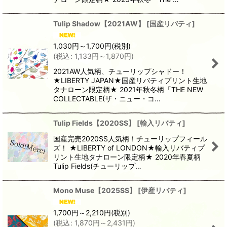
Tulip Shadow【2021AW】
[
国産リバティ
]
1,030
円
～1,700
円
(税別)
(
税込
:
1,133
円
～1,870
円
)
2021AW人気柄、チューリップシャドー！
★LIBERTY JAPAN★国産リバティプリント生地
タナローン限定柄★ 2021年秋冬柄「THE NEW
COLLECTABLE(ザ・ニュー・コ…
Tulip Fields【2020SS】
[
輸入リバティ
]
国産完売2020SS人気柄！チューリップフィール
ズ！ ★LIBERTY of LONDON★輸入リバティプ
リント生地タナローン限定柄★ 2020年春夏柄
Tulip Fields(チューリップ…
Mono Muse【2025SS】
[
伊産リバティ
]
1,700
円
～2,210
円
(税別)
(
税込
:
1,870
円
～2,431
円
)