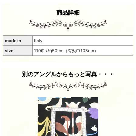
商品詳細
made in
Italy
size
110巾x約50cm（有効巾108cm）
別のアングルからもっと写真・・・