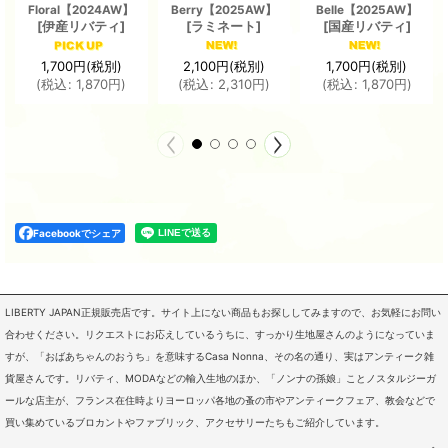
Floral【2024AW】
Berry【2025AW】
Belle【2025AW】
[
伊産リバティ
]
[
ラミネート
]
[
国産リバティ
]
1,700
円
(税別)
2,100
円
(税別)
1,700
円
(税別)
(
税込
:
1,870
円
)
(
税込
:
2,310
円
)
(
税込
:
1,870
円
)
Facebookでシェア
LIBERTY JAPAN正規販売店です。サイト上にない商品もお探ししてみますので、お気軽にお問い
合わせください。リクエストにお応えしているうちに、すっかり生地屋さんのようになっていま
すが、「おばあちゃんのおうち」を意味するCasa Nonna、その名の通り、実はアンティーク雑
貨屋さんです。リバティ、MODAなどの輸入生地のほか、「ノンナの孫娘」ことノスタルジーガ
ールな店主が、フランス在住時よりヨーロッパ各地の蚤の市やアンティークフェア、教会などで
買い集めているブロカントやファブリック、アクセサリーたちもご紹介しています。