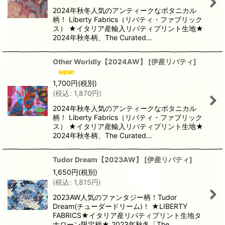
2024年秋冬人気のアンティークなボタニカル
柄！ Liberty Fabrics（リバティ・ファブリック
ス） ★イタリア産輸入リバティプリント生地★
2024年秋冬柄、The Curated…
Other Worldly【2024AW】
[
伊産リバティ
]
1,700
円
(税別)
(
税込
:
1,870
円
)
2024年秋冬人気のアンティークなボタニカル
柄！ Liberty Fabrics（リバティ・ファブリック
ス） ★イタリア産輸入リバティプリント生地★
2024年秋冬柄、The Curated…
Tudor Dream【2023AW】
[
伊産リバティ
]
1,650
円
(税別)
(
税込
:
1,815
円
)
2023AW人気のファンタジー柄！Tudor
Dream(チューダードリーム)！ ★LIBERTY
FABRICS★イタリア産リバティプリント生地タ
ナローン限定柄★ 2023年秋冬「The …