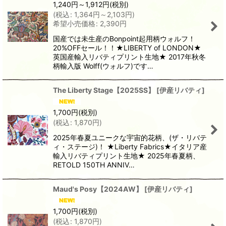
1,240
円
～1,912
円
(税別)
(
税込
:
1,364
円
～2,103
円
)
希望小売価格
:
2,390
円
国産では未生産のBonpoint起用柄ウォルフ！
20%OFFセール！！★LIBERTY of LONDON★
英国産輸入リバティプリント生地★ 2017年秋冬
柄輸入版 Wolff(ウォルフ)です…
The Liberty Stage【2025SS】
[
伊産リバティ
]
1,700
円
(税別)
(
税込
:
1,870
円
)
2025年春夏ユニークな宇宙的花柄、(ザ・リバテ
ィ・ステージ)！ ★Liberty Fabrics★イタリア産
輸入リバティプリント生地★ 2025年春夏柄、
RETOLD 150TH ANNIV…
Maud's Posy【2024AW】
[
伊産リバティ
]
1,700
円
(税別)
(
税込
:
1,870
円
)