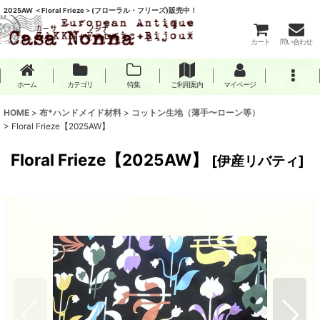
2025AW ＜Floral Frieze＞(フローラル・フリーズ)販売中！
カート
問い合わせ
ホーム
カテゴリ
特集
ご利用案内
マイページ
HOME
>
布*ハンドメイド材料
>
コットン生地（薄手〜ローン等）
>
Floral Frieze【2025AW】
Floral Frieze【2025AW】
[
伊産リバティ
]