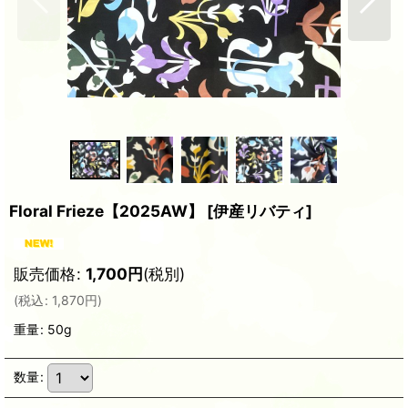
Floral Frieze【2025AW】
[
伊産リバティ
]
販売価格
:
1,700
円
(税別)
(
税込
:
1,870
円
)
重量
:
50g
数量
: