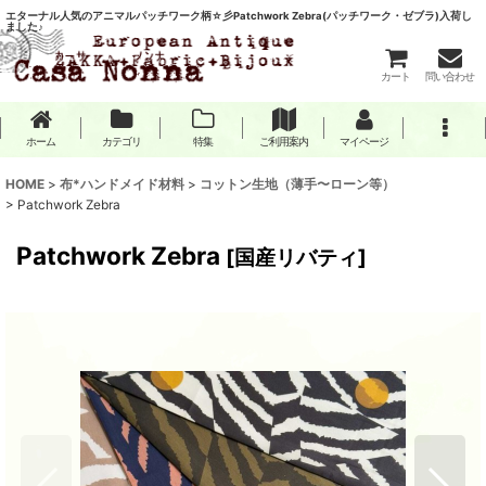
エターナル人気のアニマルパッチワーク柄☆彡Patchwork Zebra(パッチワーク・ゼブラ)入荷し
ました♪
カート
問い合わせ
ホーム
カテゴリ
特集
ご利用案内
マイページ
HOME
>
布*ハンドメイド材料
>
コットン生地（薄手〜ローン等）
>
Patchwork Zebra
Patchwork Zebra
[
国産リバティ
]