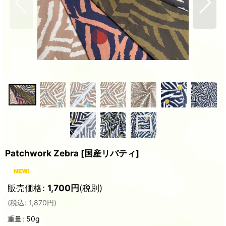
Patchwork Zebra
[
国産リバティ
]
販売価格
:
1,700
円
(税別)
(
税込
:
1,870
円
)
重量
:
50g