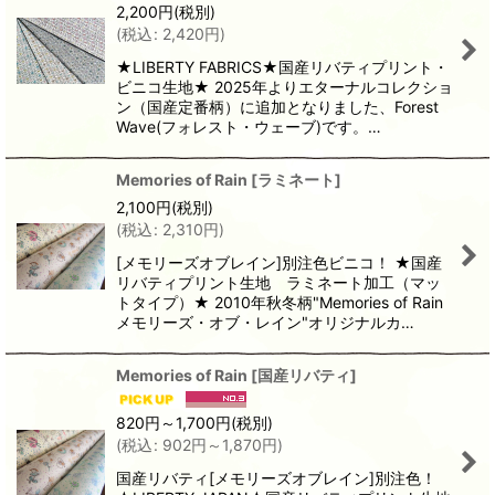
2,200
円
(税別)
(
税込
:
2,420
円
)
★LIBERTY FABRICS★国産リバティプリント・
ビニコ生地★ 2025年よりエターナルコレクショ
ン（国産定番柄）に追加となりました、Forest
Wave(フォレスト・ウェーブ)です。…
Memories of Rain
[
ラミネート
]
2,100
円
(税別)
(
税込
:
2,310
円
)
[メモリーズオブレイン]別注色ビニコ！ ★国産
リバティプリント生地 ラミネート加工（マッ
トタイプ）★ 2010年秋冬柄"Memories of Rain
メモリーズ・オブ・レイン"オリジナルカ…
Memories of Rain
[
国産リバティ
]
820
円
～1,700
円
(税別)
(
税込
:
902
円
～1,870
円
)
国産リバティ[メモリーズオブレイン]別注色！