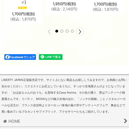
ィ
]
1,950
円
(税別)
1,700
円
(税別)
(
税込
:
2,145
円
)
(
税込
:
1,870
円
)
1,700
円
(税別)
(
税込
:
1,870
円
)
Facebookでシェア
LIBERTY JAPAN正規販売店です。サイト上にない商品もお探ししてみますので、お気軽にお問い
合わせください。リクエストにお応えしているうちに、すっかり生地屋さんのようになっていま
すが、「おばあちゃんのおうち」を意味するCasa Nonna、その名の通り、実はアンティーク雑
貨屋さんです。リバティ、MODAなどの輸入生地のほか、「ノンナの孫娘」ことノスタルジーガ
ールな店主が、フランス在住時よりヨーロッパ各地の蚤の市やアンティークフェア、教会などで
買い集めているブロカントやファブリック、アクセサリーたちもご紹介しています。
HOME