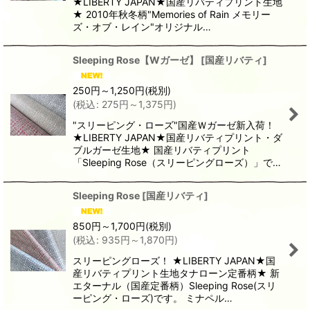
★LIBERTY JAPAN★国産リバティプリント生地
★ 2010年秋冬柄"Memories of Rain メモリー
ズ・オブ・レイン"オリジナル…
Sleeping Rose【Wガーゼ】
[
国産リバティ
]
250
円
～1,250
円
(税別)
(
税込
:
275
円
～1,375
円
)
"スリーピング・ローズ"国産Ｗガーゼ新入荷！
★LIBERTY JAPAN★国産リバティプリント・ダ
ブルガーゼ生地★ 国産リバティプリント
「Sleeping Rose（スリーピングローズ）」で…
Sleeping Rose
[
国産リバティ
]
850
円
～1,700
円
(税別)
(
税込
:
935
円
～1,870
円
)
スリーピングローズ！ ★LIBERTY JAPAN★国
産リバティプリント生地タナローン定番柄★ 新
エターナル（国産定番柄）Sleeping Rose(スリ
ーピング・ローズ)です。 ミナペル…