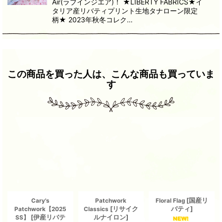
Air(ラブインジエア)！ ★LIBERTY FABRICS★イ
タリア産リバティプリント生地タナローン限定
柄★ 2023年秋冬コレク…
この商品を買った人は、こんな商品も買っていま
す
[
国産リ
Cary's
Patchwork
Floral Flag
[
リサイク
バティ
]
Patchwork【2025
Classics
[
伊産リバテ
ルナイロン
]
SS】