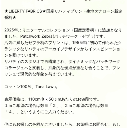
★LIBERTY FABRICS★国産リバティプリント生地タナローン新定
番柄★
2025年よりエターナルコレクション（国産定番柄）に追加となり
ました、Patchwork Zebra(パッチワーク・ゼブラ)です。
活気に満ちたゼブラ柄のプリントは、1955年に初めて作られたク
ラシックなリバティのアーカイブデザインからインスピレーショ
ンを受けています。
リバティのスタジオで再構築され、ダイナミックなパッチワーク
コラージュへと変貌し、抽象的な斑点が重なり合うことで、フレ
ッシュで現代的な印象を与えています。
コットン100％、Tana Lawn。
表示価格は、110cm巾ｘ50ｃmあたりのお値段です。
１ｍご希望の場合は数量「２」、２ｍご希望の場合は数量
「４」、というようにご入力ください。
他にもお探しの色柄がございましたら、お気軽にお問合せ、もし