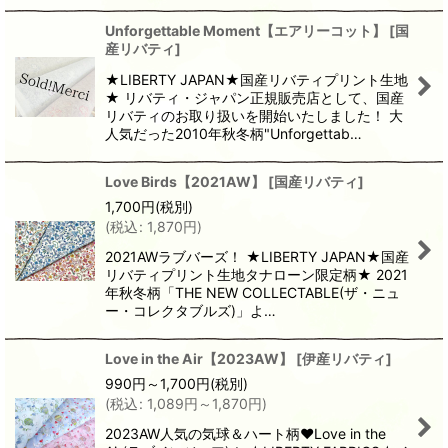
Unforgettable Moment【エアリーコット】
[
国
産リバティ
]
★LIBERTY JAPAN★国産リバティプリント生地
★ リバティ・ジャパン正規販売店として、国産
リバティのお取り扱いを開始いたしました！ 大
人気だった2010年秋冬柄"Unforgettab…
Love Birds【2021AW】
[
国産リバティ
]
1,700
円
(税別)
(
税込
:
1,870
円
)
2021AWラブバーズ！ ★LIBERTY JAPAN★国産
リバティプリント生地タナローン限定柄★ 2021
年秋冬柄「THE NEW COLLECTABLE(ザ・ニュ
ー・コレクタブルズ)」よ…
Love in the Air【2023AW】
[
伊産リバティ
]
990
円
～1,700
円
(税別)
(
税込
:
1,089
円
～1,870
円
)
2023AW人気の気球＆ハート柄❤Love in the