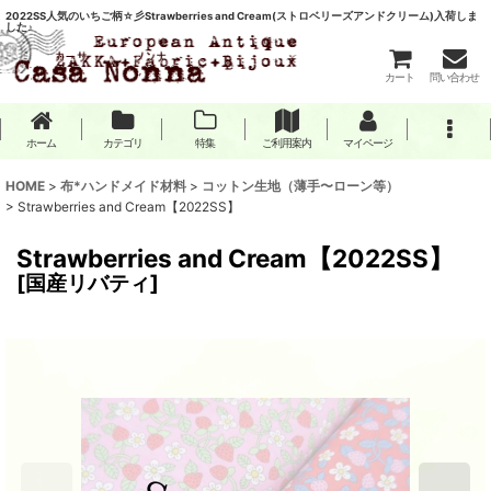
2022SS人気のいちご柄☆彡Strawberries and Cream(ストロベリーズアンドクリーム)入荷しま
した♪
カート
問い合わせ
ホーム
カテゴリ
特集
ご利用案内
マイページ
HOME
>
布*ハンドメイド材料
>
コットン生地（薄手〜ローン等）
>
Strawberries and Cream【2022SS】
Strawberries and Cream【2022SS】
[
国産リバティ
]