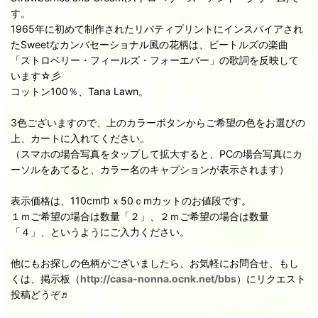
す。
1965年に初めて制作されたリバティプリントにインスパイアされ
たSweetなカンバセーショナル風の花柄は、ビートルズの楽曲
「ストロベリー・フィールズ・フォーエバー」の歌詞を反映して
います☆彡
コットン100％、Tana Lawn。
3色ございますので、上のカラーボタンからご希望の色をお選びの
上、カートに入れてください。
（スマホの場合写真をタップして拡大すると、PCの場合写真にカ
ーソルをあてると、カラー名のキャプションが表示されます）
表示価格は、110cm巾ｘ50ｃmカットのお値段です。
１ｍご希望の場合は数量「２」、２ｍご希望の場合は数量
「４」、というようにご入力ください。
他にもお探しの色柄がございましたら、お気軽にお問合せ、もし
くは、掲示板（
http://casa-nonna.ocnk.net/bbs
）にリクエスト
投稿どうぞ♬