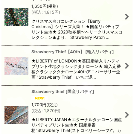
1,650
円
(税別)
(
税込
:
1,815
円
)
クリスマス向けコレクション【Berry
Christmas】シリーズ入荷！ ★国産リバティプ
リント生地★ 2020秋冬柄〜ベリークリスマスコ
レクション🎄より、 Strawberry Patch …
Strawberry Thief【40th】
[
輸入リバティ
]
★LIBERTY of LONDON★英国産輸入リバティ
プリント生地クラシックタナローン★ 輸入定番
柄クラシックタナローン40thアニバーサリー企
画 "Strawberry Thief いちご泥…
Strawberry thief
[
国産リバティ
]
1,700
円
(税別)
(
税込
:
1,870
円
)
★LIBERTY JAPAN★エターナルタナローン国産
リバティプリント生地★ 国産定番
柄"Strawberry Thief(ストロベリーシーフ)"。カ