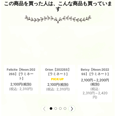
この商品を買った人は、こんな商品も買っていま
す
Felicite【Neon:202
Orion【2022SS】
Betsy【Neon:2022
[
ラミネー
[
ラミネート
]
[
ラミネート
]
2SS】
SS】
ト
]
2,100
円
～2,200
円
2,100
円
(税別)
(税別)
2,100
円
(税別)
(
税込
:
2,310
円
)
(
税込
:
(
税込
:
2,310
円
)
2,310
円
～2,420
円
)