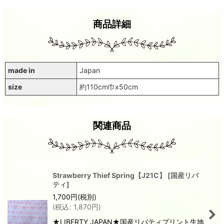
商品詳細
made in
Japan
size
約110cm巾x50cm
関連商品
Strawberry Thief Spring【J21C】
[
国産リバ
ティ
]
1,700
円
(税別)
(
税込
:
1,870
円
)
★LIBERTY JAPAN★国産リバティプリント生地