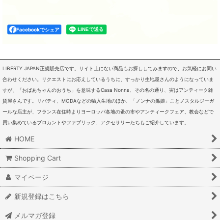
Facebookでシェア
LIBERTY JAPAN正規販売店です。サイト上にない商品もお探ししてみますので、お気軽にお問い
合わせください。リクエストにお応えしているうちに、すっかり生地屋さんのようになっていま
すが、「おばあちゃんのおうち」を意味するCasa Nonna、その名の通り、実はアンティーク雑
貨屋さんです。リバティ、MODAなどの輸入生地のほか、「ノンナの孫娘」ことノスタルジーガ
ールな店主が、フランス在住時よりヨーロッパ各地の蚤の市やアンティークフェア、教会などで
買い集めているブロカントやファブリック、アクセサリーたちもご紹介しています。
HOME
Shopping Cart
マイページ
新規登録はこちら
メルマガ登録