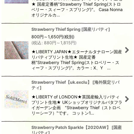
★ 国産定番柄"Strawberry Thief Spring(ストロ
ベリー・スィーフ・スプリング)"。 Casa Nonna
オリジナルカ…
Strawberry Thief Spring
[
国産リバティ
]
800
円
～1,650
円
(税別)
(
税込
:
880
円
～1,815
円
)
★LIBERTY JAPAN★エターナルタナローン国産
リバティプリント生地★ 国産定番
柄"Strawberry Thief Spring(ストロベリー・ス
ィーフ・スプリング)"。カラー：X、Y …
Strawberry Thief【uk.exclu】
[
海外限定リバ
ティ
]
★LIBERTY of LONDON★英国産輸入リバティ
プリント生地★ UKショップオリジナルバタフラ
イガーデン企画 "Strawberry Thief（ストロベ
リーシーフ）"です。 コットン1…
Strawberry Patch Sparkle【2020AW】
[
国産
リバティ
]