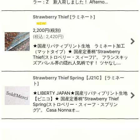
ラー：Z 新入荷しました！ Afterno…
Strawberry Thief
[
ラミネート
]
2,200
円
(税別)
(
税込
:
2,420
円
)
★国産リバティプリント生地 ラミネート加工
（マットタイプ）★ 国産定番柄"Strawberry
Thief(ストロベリー・スィーフ)"。 フランスキッ
ズアパレル界の隠れ人気柄です！ ツヤなし…
Strawberry Thief Spring【J21C】
[
ラミネー
ト
]
★LIBERTY JAPAN★国産リバティプリント生地
【ビニコ】★ 国産定番柄"Strawberry Thief
Spring(ストロベリー・スィーフ・スプリン
グ)"。 Casa Nonnaオ…