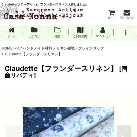
Claudette(クローデット)、フランダースリネン入荷しました♪
カート
問い合わせ
ホーム
カテゴリ
特集
ご利用案内
マイページ
HOME
>
布*ハンドメイド材料
>
リネン生地・グレインサック
>
Claudette【フランダースリネン】
Claudette【フランダースリネン】
[
国
産リバティ
]