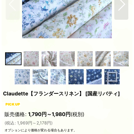
Claudette【フランダースリネン】
[
国産リバティ
]
販売価格
:
1,790
円
～1,980
円
(税別)
(
税込
:
1,969
円
～2,178
円
)
オプションにより価格が変わる場合もあります。