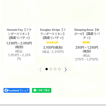
Hannah Fay【フラ
Douglas Stripe【フ
Sleeping Rose【W
[
国産リバ
ンダースリネン】
ランダースリネン】
ガーゼ】
[
国産リバティ
]
[
国産リバティ
]
ティ
]
1,230
円
～2,050
円
(税別)
2,100
円
(税別)
250
円
～1,250
円
(税別)
(
税込
:
(
税込
:
2,310
円
)
1,353
円
～2,255
(
税込
:
円
)
275
円
～1,375
円
)
Facebookでシェア