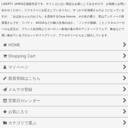
LIBERTY JAPAN正規販売店です。サイト上にない商品もお探ししてみますので、お気軽にお問い
合わせください。リクエストにお応えしているうちに、すっかり生地屋さんのようになっていま
すが、「おばあちゃんのおうち」を意味するCasa Nonna、その名の通り、実はアンティーク雑
貨屋さんです。リバティ、MODAなどの輸入生地のほか、「ノンナの孫娘」ことノスタルジーガ
ールな店主が、フランス在住時よりヨーロッパ各地の蚤の市やアンティークフェア、教会などで
買い集めているブロカントやファブリック、アクセサリーたちもご紹介しています。
HOME
Shopping Cart
マイページ
新規登録はこちら
メルマガ登録
営業日カレンダー
お気に入り
カテゴリで選ぶ