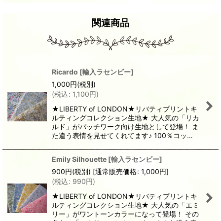
関連商品
Ricardo
[
輸入ラセンビー
]
1,000
円
(税別)
(
税込
:
1,100
円
)
★LIBERTY of LONDON★リバティプリントキ
ルティングコレクション生地★ 大人気の「リカ
ルド」がパッチワーク向け生地として登場！ ま
た違う表情を見せてくれてます♪ 100％コッ…
Emily Silhouette
[
輸入ラセンビー
]
900
円
(税別)
[
通常販売価格
:
1,000
円
]
(
税込
:
990
円
)
★LIBERTY of LONDON★リバティプリントキ
ルティングコレクション生地★ 大人気の「エミ
リー」がワントーンカラーになって登場！ その