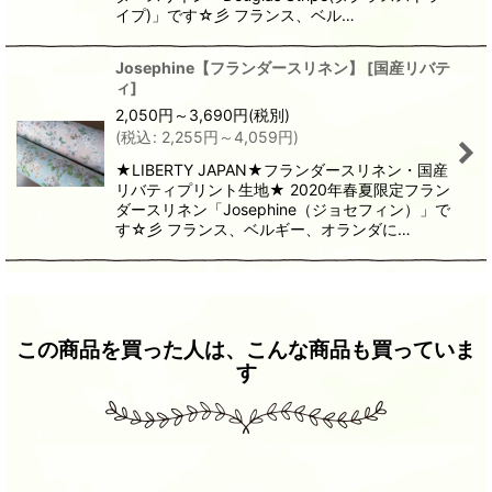
イプ)」です☆彡 フランス、ベル…
Josephine【フランダースリネン】
[
国産リバテ
ィ
]
2,050
円
～3,690
円
(税別)
(
税込
:
2,255
円
～4,059
円
)
★LIBERTY JAPAN★フランダースリネン・国産
リバティプリント生地★ 2020年春夏限定フラン
ダースリネン「Josephine（ジョセフィン）」で
す☆彡 フランス、ベルギー、オランダに…
この商品を買った人は、こんな商品も買っていま
す