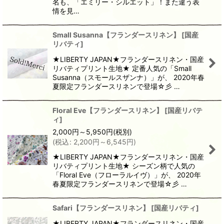
名も、「エミリー・シルエット」！また違う表
情を見…
Small Susanna【フランダースリネン】
[
国産
リバティ
]
★LIBERTY JAPAN★フランダースリネン・国産
リバティプリント生地★ 定番人気の「Small
Susanna（スモールスザンナ）」が、 2020年春
夏限定フランダースリネンで登場☆彡 …
Floral Eve【フランダースリネン】
[
国産リバテ
ィ
]
2,000
円
～5,950
円
(税別)
(
税込
:
2,200
円
～6,545
円
)
★LIBERTY JAPAN★フランダースリネン・国産
リバティプリント生地★ シーズン柄で人気の
「Floral Eve（フローラルイヴ）」が、 2020年
春夏限定フランダースリネンで登場☆彡 …
Safari【フランダースリネン】
[
国産リバティ
]
★LIBERTY JAPAN★フランダースリネン・国産