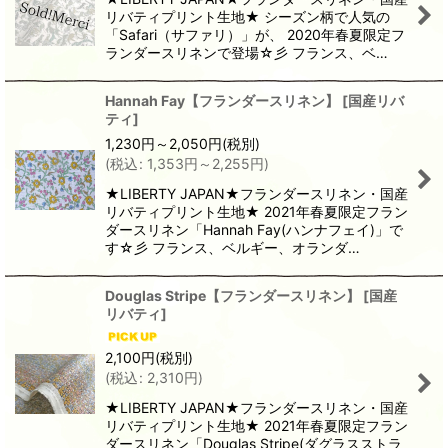
リバティプリント生地★ シーズン柄で人気の
「Safari（サファリ）」が、 2020年春夏限定フ
ランダースリネンで登場☆彡 フランス、ベ…
Hannah Fay【フランダースリネン】
[
国産リバ
ティ
]
1,230
円
～2,050
円
(税別)
(
税込
:
1,353
円
～2,255
円
)
★LIBERTY JAPAN★フランダースリネン・国産
リバティプリント生地★ 2021年春夏限定フラン
ダースリネン「Hannah Fay(ハンナフェイ)」で
す☆彡 フランス、ベルギー、オランダ…
Douglas Stripe【フランダースリネン】
[
国産
リバティ
]
2,100
円
(税別)
(
税込
:
2,310
円
)
★LIBERTY JAPAN★フランダースリネン・国産
リバティプリント生地★ 2021年春夏限定フラン
ダースリネン「Douglas Stripe(ダグラスストラ