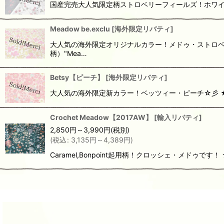
国産完売大人気限定柄ストロベリーフィールズ！ホワイト再入荷
Meadow be.exclu
[
海外限定リバティ
]
大人気の海外限定オリジナルカラー！メドゥ・ストロベリー
柄）"Mea…
Betsy【ピーチ】
[
海外限定リバティ
]
大人気の海外限定新カラー！ベッツィー・ピーチ☆彡 ★LI
Crochet Meadow【2017AW】
[
輸入リバティ
]
2,850
円
～3,990
円
(税別)
(
税込
:
3,135
円
～4,389
円
)
Caramel,Bonpoint起用柄！クロッシェ・メドゥです！