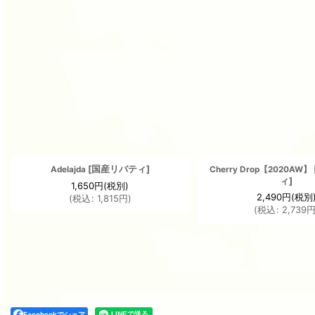
[
国産リバティ
]
Adelajda
Cherry Drop【2020AW】
ィ
]
1,650
円
(税別)
2,490
円
(税別
(
税込
:
1,815
円
)
(
税込
:
2,739
Facebookでシェア