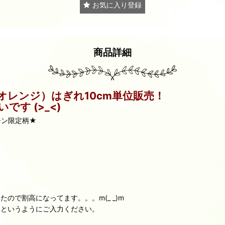
お気に入り登録
商品詳細
オレンジ）はぎれ10cm単位販売！
す (>_<)
ローン限定柄★
で割高になってます。。。m(_ _)m
」、というようにご入力ください。