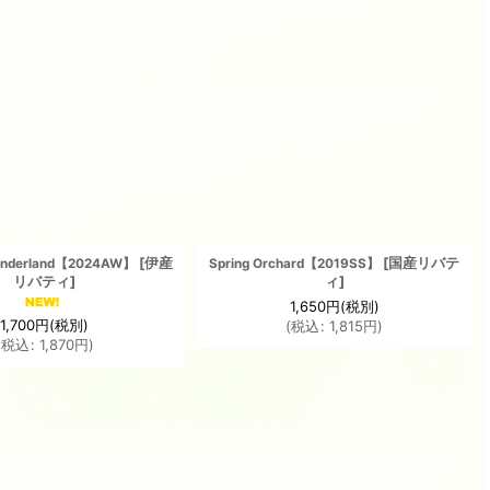
[
伊産
[
国産リバテ
Wonderland【2024AW】
Spring Orchard【2019SS】
リバティ
]
ィ
]
1,650
円
(税別)
1,700
円
(税別)
(
税込
:
1,815
円
)
(
税込
:
1,870
円
)