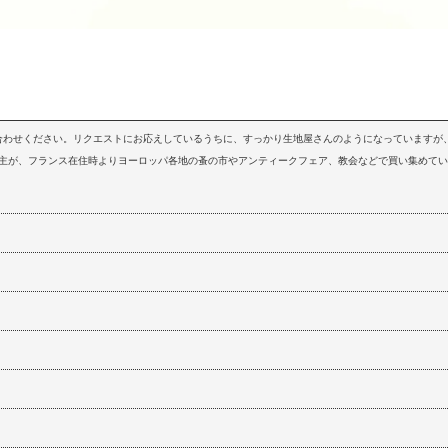
問い合わせください。リクエストにお応えしているうちに、すっかり生地屋さんのようになっていますが、
店主が、フランス在住時よりヨーロッパ各地の蚤の市やアンティークフェア、教会などで買い集めて