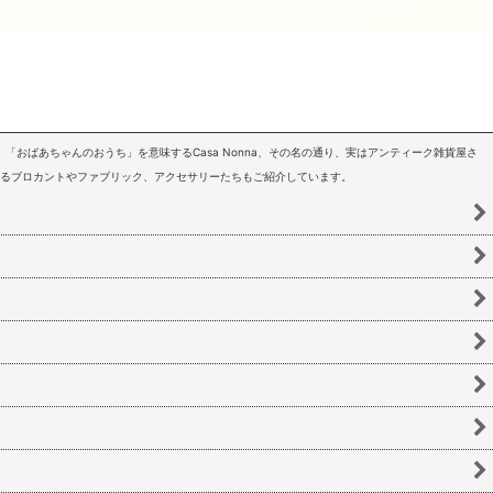
「おばあちゃんのおうち」を意味するCasa Nonna、その名の通り、実はアンティーク雑貨屋さ
いるブロカントやファブリック、アクセサリーたちもご紹介しています。