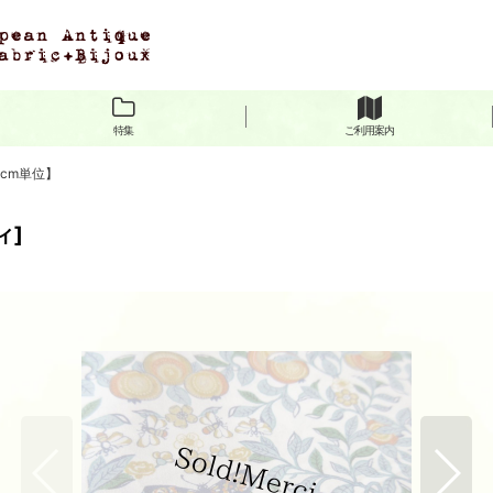
特集
ご利用案内
10cm単位】
ィ
]