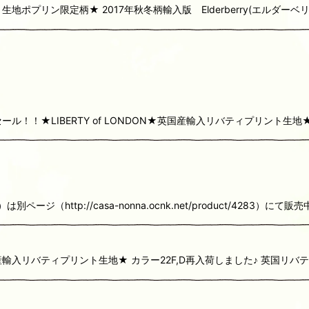
生地ポプリン限定柄★ 2017年秋冬柄輸入版 Elderberry(エルダーベリー
ール！！★LIBERTY of LONDON★英国産輸入リバティプリント生地★ 
（http://casa-nonna.ocnk.net/product/4283）にて販売中で
国産輸入リバティプリント生地★ カラー22F,D再入荷しました♪ 英国リバテ