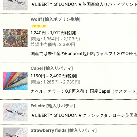
★LIBERTY of LONDON★英国産輸入リバティプリント
Wolff
[
輸入ポプリン生地
]
1,240
円
～1,912
円
(税別)
(
税込
:
1,364
円
～2,103
円
)
希望小売価格
:
2,390
円
国産では未生産のBonpoint起用柄ウォルフ！20%OFFセ
Capel
[
輸入リバティ
]
1,150
円
～2,490
円
(税別)
(
税込
:
1,265
円
～2,739
円
)
カペル、カラー：G,F再入荷！ 国産Capel（マスタード）は別ページ
Felicite
[
輸入リバティ
]
★LIBERTY of LONDON★クラシックタナローン英
Strawberry fields
[
輸入リバティ
]