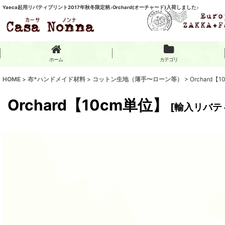
Yaeca起用リバティプリント2017年秋冬限定柄♪Orchard(オーチャード)入荷しました♪
ホーム
カテゴリ
HOME
>
布*ハンドメイド材料
>
コットン生地（薄手〜ローン等）
>
Orchard【
Orchard【10cm単位】
[
輸入リバテ