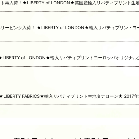
！★LIBERTY of LONDON★英国産輸入リバティプリント生地タナ
ピンク入荷！ ★LIBERTY of LONDON★輸入リバティプリン
BERTY of LONDON★輸入リバティプリントヨーロッパオリジナル
 ★LIBERTY FABRICS★輸入リバティプリント生地タナローン★ 2017年秋