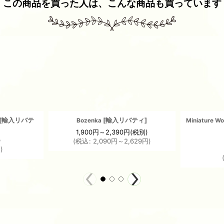
この商品を買った人は、こんな商品も買っています
[
輸入リバテ
[
輸入リバティ
]
Bozenka
Miniature 
1,900
円
～2,390
円
(税別)
)
(
税込
:
2,090
円
～2,629
円
)
円
)