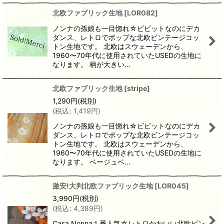
北欧ファブリック生地
[
LOR082
]
ノンナの孫娘も一目惚れ☆ビビットなのにデカ
ダンス、レトロでポップな北欧ビンテージコッ
トン生地です。 北欧はスウェーデンから、
1960〜70年代に使用されていたUSEDの生地に
なります。 柄が大きい…
北欧ファブリック生地
[
stripe
]
1,290
円
(税別)
(
税込
:
1,419
円
)
ノンナの孫娘も一目惚れ☆ビビットなのにデカ
ダンス、レトロでポップな北欧ビンテージコッ
トン生地です。 北欧はスウェーデンから、
1960〜70年代に使用されていたUSEDの生地に
なります。 ベージュベ…
激安!大判北欧ファブリック生地
[
LOR045
]
3,990
円
(税別)
(
税込
:
4,389
円
)
Casa Nonna１番人気☆レトロかわいい北欧ビン