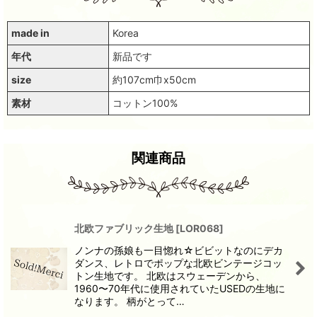
made in
Korea
年代
新品です
size
約107cm巾x50cm
素材
コットン100%
関連商品
北欧ファブリック生地
[
LOR068
]
ノンナの孫娘も一目惚れ☆ビビットなのにデカ
ダンス、レトロでポップな北欧ビンテージコッ
トン生地です。 北欧はスウェーデンから、
1960〜70年代に使用されていたUSEDの生地に
なります。 柄がとって…