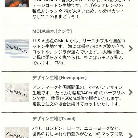
テージコットン生地です。こげ茶ｘオレンジの
暖色系シック☆ 柄が大きいため、小分けカット
なしでこのままどうぞ！
MODA生地
[
クジラ
]
ＵＳＡ拠点のModaから、リーズナブルな国産コ
ットン生地です。 海には穏やかにさざ波が立ち
ヨットや、クジラが遊んでいます。 大地は優し
い風に柔らかく撫でられ、空にはカモメが飛ん
でいます。 ”Mo…
デザイン生地
[
Newspaper
]
アンティーク外国新聞風の、かわいいデザイン
生地です。 たっぷり幅広140cm巾のハーフリネ
ンです。 数量1=50cm単位で販売いたします。
複数ご注文の場合は続けてカットいたします。
デザイン生地
[
Travel
]
パリ、ロンドン、ローマ、ニューヨークなど、
世界のおしゃれな街並みがひとつのマップに散