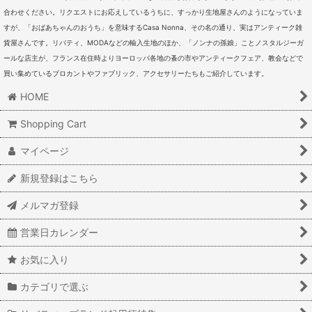
合わせください。リクエストにお応えしているうちに、すっかり生地屋さんのようになっていま
すが、「おばあちゃんのおうち」を意味するCasa Nonna、その名の通り、実はアンティーク雑
貨屋さんです。リバティ、MODAなどの輸入生地のほか、「ノンナの孫娘」ことノスタルジーガ
ールな店主が、フランス在住時よりヨーロッパ各地の蚤の市やアンティークフェア、教会などで
買い集めているブロカントやファブリック、アクセサリーたちもご紹介しています。
HOME
Shopping Cart
マイページ
新規登録はこちら
メルマガ登録
営業日カレンダー
お気に入り
カテゴリで選ぶ