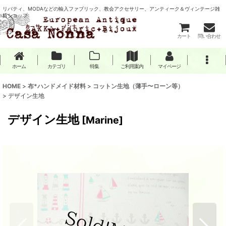
リバティ、MODAなどの輸入ファブリック、教会アクセサリー、アンティーク＆ヴィンテージ雑
貨ショップ
カート
問い合わせ
ホーム
カテゴリ
特集
ご利用案内
マイページ
HOME
>
布*ハンドメイド材料
>
コットン生地（薄手〜ローン等）
>
デザイン生地
デザイン生地
[
Marine
]