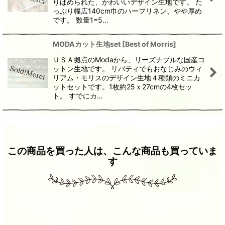
りばめられた、かわいいデザイン生地です。 た
っぷり幅広140cm巾のハーフリネン、やや厚め
です。 数量1=5…
MODAカット生地set
[
Best of Morris
]
ＵＳＡ拠点のModaから、リーズナブルな国産コ
ットン生地です。 リバティでもおなじみのウィ
リアム・モリスのデザイン生地４種類のミニカ
ットセットです。1枚約25ｘ27cmの4枚セッ
ト。 すでにカ…
この商品を買った人は、こんな商品も買っていま
す