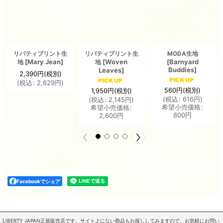
リバティプリント生
リバティプリント生
MODA生地
[
Mary Jean
]
[
Woven
[
Barnyard
地
地
Buddies
]
Leaves
]
2,390
円
(税別)
(
税込
:
2,629
円
)
560
円
(税別)
1,950
円
(税別)
(
税込
:
616
円
)
(
税込
:
2,145
円
)
希望小売価格
:
希望小売価格
:
800
円
2,600
円
Facebookでシェア
LIBERTY JAPAN正規販売店です。サイト上にない商品もお探ししてみますので、お気軽にお問い