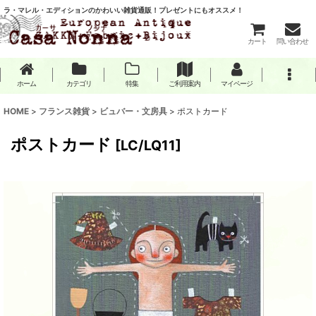
ラ・マレル・エディションのかわいい雑貨通販！プレゼントにもオススメ！
カート
問い合わせ
ホーム
カテゴリ
特集
ご利用案内
マイページ
HOME
>
フランス雑貨
>
ビュバー・文房具
>
ポストカード
ポストカード
[
LC/LQ11
]