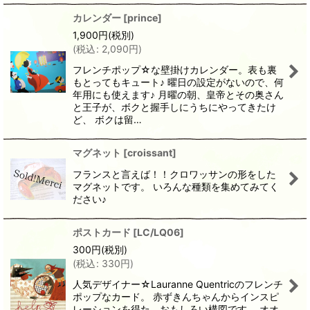
カレンダー
[
prince
]
1,900
円
(税別)
(
税込
:
2,090
円
)
フレンチポップ☆な壁掛けカレンダー。表も裏
もとってもキュート♪ 曜日の設定がないので、何
年用にも使えます♪ 月曜の朝、皇帝とその奥さん
と王子が、ボクと握手しにうちにやってきたけ
ど、 ボクは留…
マグネット
[
croissant
]
フランスと言えば！！クロワッサンの形をした
マグネットです。 いろんな種類を集めてみてく
ださい♪
ポストカード
[
LC/LQ06
]
300
円
(税別)
(
税込
:
330
円
)
人気デザイナー☆Lauranne Quentricのフレンチ
ポップなカード。 赤ずきんちゃんからインスピ
レーションを得た、おもしろい構図です。 オオ