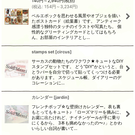
140
円
～2,940
円
(税別)
(
税込
:
154
円
～3,234
円
)
ベルエポックを思わせる風景やオブジェを描い
たポストカード（絵葉書）です。 アンティーク
感漂う独特のタッチのイラストや写真たち。 個
性的なグリーティングカードとしてはもちろ
ん、お部屋のインテリアとし…
stamps set
[
circus
]
サーカスの動物たちのワクワク★キュートなDIY
スタンプセットです。 どう"DIY"かというと、台
とラバーを自分で切って貼ってくっつける必要
があります。 スケジュール帳、ダイアリーのデ
コレーションに…
カレンダー
[
jardin
]
フレンチポップ☆な壁掛けカレンダー。表も裏
もとってもキュート♪ 「ローズマリーを摘みに、
お庭に出たけれど、ナイチンゲールが手に乗り
にくるから、 3本も摘めなかったの〜♪」とかわ
いらしい台詞が書いて…