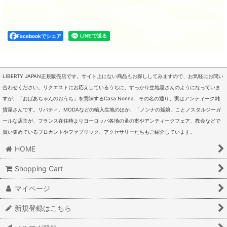
Facebookでシェア
LIBERTY JAPAN正規販売店です。サイト上にない商品もお探ししてみますので、お気軽にお問い
合わせください。リクエストにお応えしているうちに、すっかり生地屋さんのようになっていま
すが、「おばあちゃんのおうち」を意味するCasa Nonna、その名の通り、実はアンティーク雑
貨屋さんです。リバティ、MODAなどの輸入生地のほか、「ノンナの孫娘」ことノスタルジーガ
ールな店主が、フランス在住時よりヨーロッパ各地の蚤の市やアンティークフェア、教会などで
買い集めているブロカントやファブリック、アクセサリーたちもご紹介しています。
HOME
Shopping Cart
マイページ
新規登録はこちら