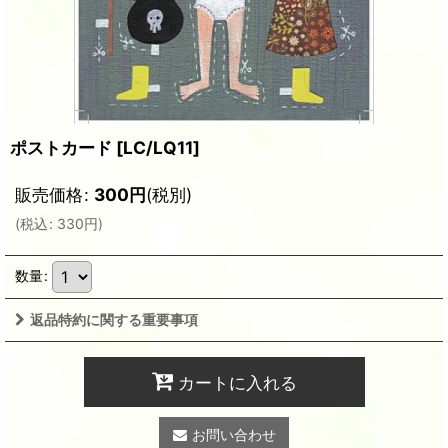
ポストカード
[
LC/LQ11
]
販売価格
:
300
円
(税別)
(
税込
:
330
円
)
数量
:
返品特約に関する重要事項
カートに入れる
お問い合わせ