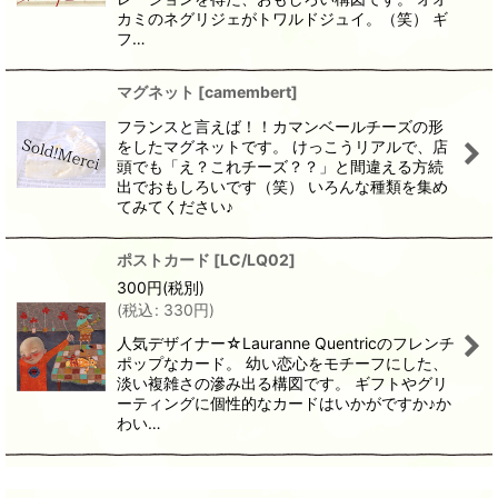
カミのネグリジェがトワルドジュイ。（笑） ギ
フ…
マグネット
[
camembert
]
フランスと言えば！！カマンベールチーズの形
をしたマグネットです。 けっこうリアルで、店
頭でも「え？これチーズ？？」と間違える方続
出でおもしろいです（笑） いろんな種類を集め
てみてください♪
ポストカード
[
LC/LQ02
]
300
円
(税別)
(
税込
:
330
円
)
人気デザイナー☆Lauranne Quentricのフレンチ
ポップなカード。 幼い恋心をモチーフにした、
淡い複雑さの滲み出る構図です。 ギフトやグリ
ーティングに個性的なカードはいかがですか♪か
わい…