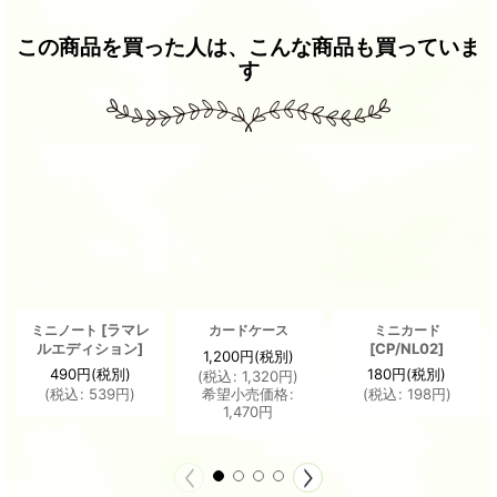
この商品を買った人は、こんな商品も買っていま
す
[
ラマレ
ミニノート
カードケース
ミニカード
ルエディション
]
[
CP/NL02
]
1,200
円
(税別)
490
円
(税別)
180
円
(税別)
(
税込
:
1,320
円
)
(
税込
:
539
円
)
希望小売価格
:
(
税込
:
198
円
)
1,470
円