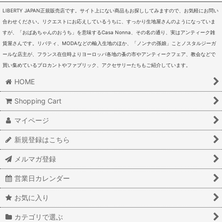
LIBERTY JAPAN正規販売店です。サイト上にない商品もお探ししてみますので、お気軽にお問い
合わせください。リクエストにお応えしているうちに、すっかり生地屋さんのようになっていま
すが、「おばあちゃんのおうち」を意味するCasa Nonna、その名の通り、実はアンティーク雑
貨屋さんです。リバティ、MODAなどの輸入生地のほか、「ノンナの孫娘」ことノスタルジーガ
ールな店主が、フランス在住時よりヨーロッパ各地の蚤の市やアンティークフェア、教会などで
買い集めているブロカントやファブリック、アクセサリーたちもご紹介しています。
HOME
Shopping Cart
マイページ
新規登録はこちら
メルマガ登録
営業日カレンダー
お気に入り
カテゴリで選ぶ