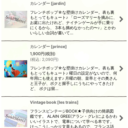
カレンダー
[
jardin
]
フレンチポップ☆な壁掛けカレンダー。表も裏
もとってもキュート♪ 「ローズマリーを摘みに、
お庭に出たけれど、ナイチンゲールが手に乗り
にくるから、 3本も摘めなかったの〜♪」とかわ
いらしい台詞が書いて…
カレンダー
[
prince
]
1,900
円
(税別)
(
税込
:
2,090
円
)
フレンチポップ☆な壁掛けカレンダー。表も裏
もとってもキュート♪ 曜日の設定がないので、何
年用にも使えます♪ 月曜の朝、皇帝とその奥さん
と王子が、ボクと握手しにうちにやってきたけ
ど、 ボクは留…
Vintage book
[
les trains
]
フランスビンテージBOOK★子供向けの簡易図
鑑です。 ALAIN GREE(アラン・グレ)によるかわ
いいイラストで、電車について学べる本です。
けっこうしっかり文章もあるので、フランス語