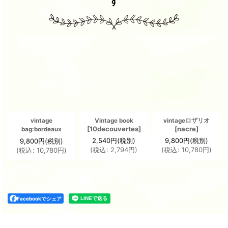
す
vintage
Vintage book
vintageロザリオ
[
10decouvertes
]
[
nacre
]
bag:bordeaux
2,540
円
(税別)
9,800
円
(税別)
9,800
円
(税別)
(
税込
:
2,794
円
)
(
税込
:
10,780
円
)
(
税込
:
10,780
円
)
Facebookでシェア