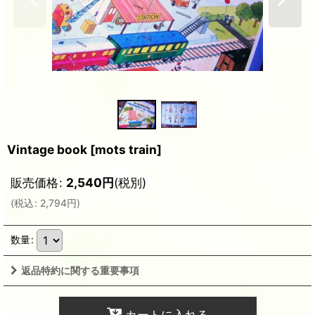
Vintage book
[
mots train
]
販売価格
:
2,540
円
(税別)
(
税込
:
2,794
円
)
数量
:
返品特約に関する重要事項
カートに入れる