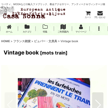
リバティ、MODAなどの輸入ファブリック、教会アクセサリー、アンティーク＆ヴィンテージ雑
貨ショップ
カート
問い合わせ
ホーム
カテゴリ
特集
ご利用案内
マイページ
HOME
>
フランス雑貨
>
ビュバー・文房具
>
Vintage book
Vintage book
[
mots train
]