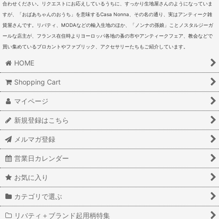
合わせください。リクエストにお応えしているうちに、すっかり生地屋さんのようになっていま
すが、「おばあちゃんのおうち」を意味するCasa Nonna、その名の通り、実はアンティーク雑
貨屋さんです。リバティ、MODAなどの輸入生地のほか、「ノンナの孫娘」ことノスタルジーガ
ールな店主が、フランス在住時よりヨーロッパ各地の蚤の市やアンティークフェア、教会などで
買い集めているブロカントやファブリック、アクセサリーたちもご紹介しています。
HOME
Shopping Cart
マイページ
新規登録はこちら
メルマガ登録
営業日カレンダー
お気に入り
カテゴリで選ぶ
リバティ＋ブランド起用柄特集