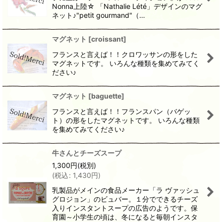
Nonna上陸☆ 「Nathalie Lété」デザインのマグ
ネット♪"petit gourmand"（…
マグネット
[
croissant
]
フランスと言えば！！クロワッサンの形をした
マグネットです。 いろんな種類を集めてみてく
ださい♪
マグネット
[
baguette
]
フランスと言えば！！フランスパン（バゲッ
ト）の形をしたマグネットです。 いろんな種類
を集めてみてください♪
牛さんとチーズスープ
1,300
円
(税別)
(
税込
:
1,430
円
)
乳製品がメインの食品メーカー「ラ ヴァッシュ
グロジョン」のビュバー。１分でできるチーズ
入りインスタントスープの広告のようです。保
育園～小学生の頃は、冬になると毎朝インスタ