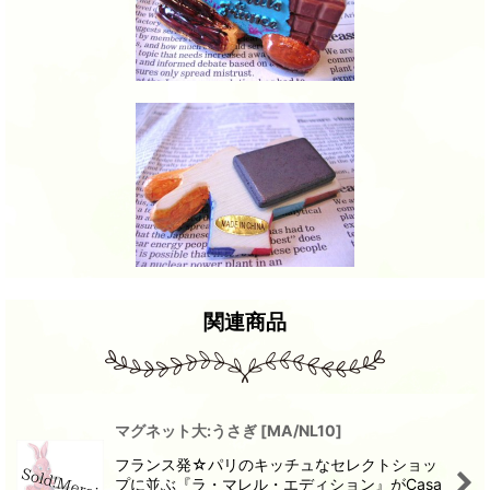
関連商品
マグネット大:うさぎ
[
MA/NL10
]
フランス発☆パリのキッチュなセレクトショッ
プに並ぶ『ラ・マレル・エディション』がCasa