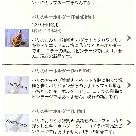
ントのカップスープを飲んでか…
パリのキーホルダー
[
PainEiffel
]
1,240
円
(税別)
(
税込
:
1,364
円
)
パリのおみやげ雑貨★ バゲットとクロワッサン
を並べてエッフェル塔に見立てたキーホルダー
です。 コチラの商品はビンテージではありませ
ん。現行の新品です。
パリのキーホルダー
[
MrEiffel
]
パリのおみやげ雑貨★ バゲットを脇に抱えて颯
爽と歩くパリジャンがそのままエッフェル塔な
っちゃったキーホルダーです。 コチラの商品は
ビンテージではありません。現行の新品です。
パリのキーホルダー
[
Eiffel
]
パリのおみやげ雑貨★ 真鍮色のエッフェル塔の
形をしたキーホルダーです。 コチラの商品はビ
ンテージではありません。現行の新品です。