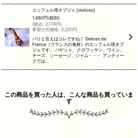
エッフェル塔オブジェ
[
delices
]
1,980
円
(税別)
(
税込
:
2,178
円
)
希望小売価格
:
3,200
円
パリと言えばコレですね！ Delices de
France（フランスの食材）のエッフェル塔オブ
ジェです。 バゲット、クロワッサン、ワイン、
チーズ、ソーセージ、ジャム・・・ アンティー
クでは…
この商品を買った人は、こんな商品も買っていま
す