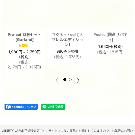
[
ラ
[
国産リバテ
Pre-cut 18枚セット
マグネットdoll
Yoshie
[
Garland
]
マレルエディショ
ィ
]
ン
]
1,650
円
(税別)
980
円
(税別)
1,980
円
～2,750
円
(
税込
:
1,815
円
)
(税別)
(
税込
:
1,078
円
)
(
税込
:
2,178
円
～3,025
円
)
Facebookでシェア
LIBERTY JAPAN正規販売店です。サイト上にない商品もお探ししてみますので、お気軽にお問い