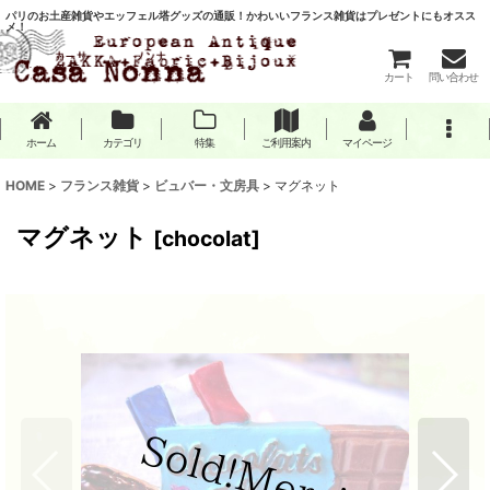
パリのお土産雑貨やエッフェル塔グッズの通販！かわいいフランス雑貨はプレゼントにもオスス
メ！
カート
問い合わせ
ホーム
カテゴリ
特集
ご利用案内
マイページ
HOME
>
フランス雑貨
>
ビュバー・文房具
>
マグネット
マグネット
[
chocolat
]