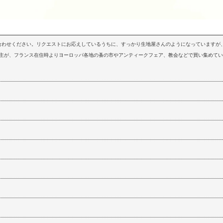
問い合わせください。リクエストにお応えしているうちに、すっかり生地屋さんのようになっていますが、
店主が、フランス在住時よりヨーロッパ各地の蚤の市やアンティークフェア、教会などで買い集めて