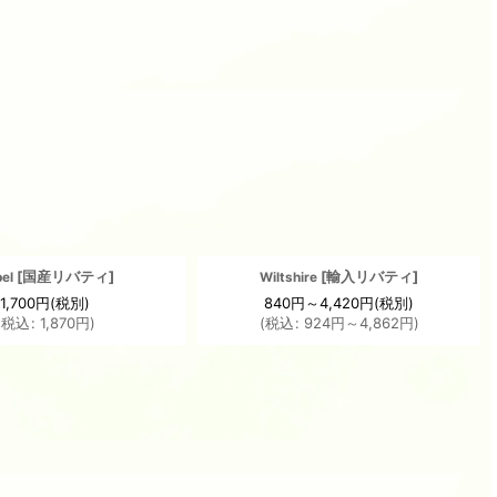
[
国産リバティ
]
[
輸入リバティ
]
el
Wiltshire
1,700
円
(税別)
840
円
～4,420
円
(税別)
(
税込
:
1,870
円
)
(
税込
:
924
円
～4,862
円
)