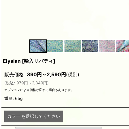
Elysian
[
輸入リバティ
]
販売価格
:
890
円
～2,590
円
(税別)
(
税込
:
979
円
～2,849
円
)
オプションにより価格が変わる場合もあります。
重量
:
65g
カラー
を選択してください