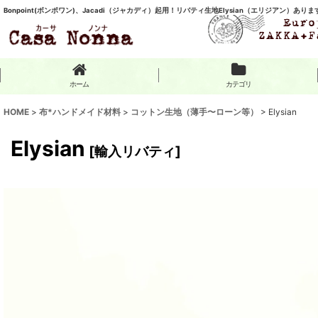
Bonpoint(ボンポワン)、Jacadi（ジャカディ）起用！リバティ生地Elysian（エリジアン）あり
ホーム
カテゴリ
HOME
>
布*ハンドメイド材料
>
コットン生地（薄手〜ローン等）
>
Elysian
Elysian
[
輸入リバティ
]