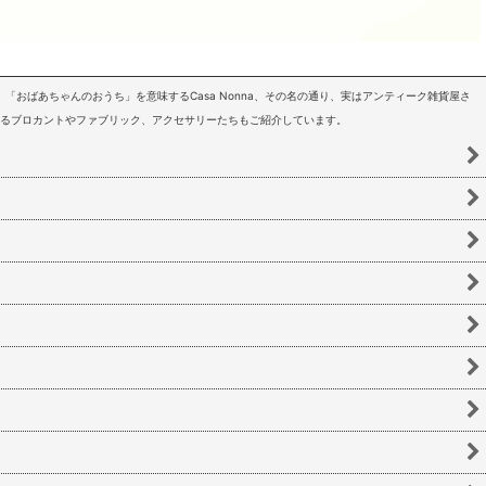
「おばあちゃんのおうち」を意味するCasa Nonna、その名の通り、実はアンティーク雑貨屋さ
いるブロカントやファブリック、アクセサリーたちもご紹介しています。