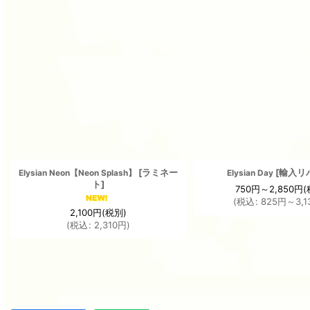
[
ラミネー
[
輸入リ
Elysian Neon【Neon Splash】
Elysian Day
ト
]
750
円
～2,850
円
(
(
税込
:
825
円
～3,1
2,100
円
(税別)
(
税込
:
2,310
円
)