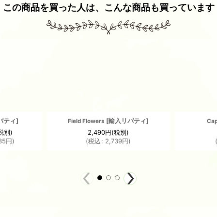
この商品を買った人は、こんな商品も買っています
バティ
]
[
輸入リバティ
]
Field Flowers
Cap
税別)
2,490
円
(税別)
35
円
)
(
税込
:
2,739
円
)