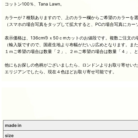
コットン100％、Tana Lawn。
カラーが７種類ありますので、上のカラー欄からご希望のカラーを
（スマホの場合写真をタップして拡大すると、PCの場合写真にカー
表示価格は、136cm巾ｘ50ｃmカットのお値段です。複数ご注文
（輸入版ですので、国産生地より布幅がだいぶ広めとなります。ま
１ｍご希望の場合は数量「２」、２ｍご希望の場合は数量「４」、
他にもお探しの色柄がございましたら、ロンドンよりお取り寄せい
エリジアンでしたら、現在４色ほどお取り寄せ可能です。
made in
size