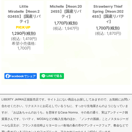
Little
Michelle【Neon:20
Strawberry Thief
[
国産リバ
Mirabelle【Neon:2
24SS】
Spring【Neon:202
[
国産リバ
ティ
]
[
国産リバテ
024SS】
4SS】
ティ
]
ィ
]
1,770
円
(税別)
1,700
円
(税別)
(
税込
:
1,947
円
)
1,290
円
(税別)
(
税込
:
1,870
円
)
(
税込
:
1,419
円
)
希望小売価格
:
1,700
円
Facebookでシェア
LIBERTY JAPAN正規販売店です。サイト上にない商品もお探ししてみますので、お気軽にお問い
合わせください。リクエストにお応えしているうちに、すっかり生地屋さんのようになっていま
すが、「おばあちゃんのおうち」を意味するCasa Nonna、その名の通り、実はアンティーク雑
貨屋さんです。リバティ、MODAなどの輸入生地のほか、「ノンナの孫娘」ことノスタルジーガ
ールな店主が、フランス在住時よりヨーロッパ各地の蚤の市やアンティークフェア、教会などで
買い集めているブロカントやファブリック、アクセサリーたちもご紹介しています。