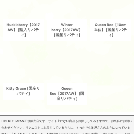
Huckleberry【2017
Winter
Queen Bee【10cm
[
輸入リバテ
[
国産リバテ
AW】
berry【2017AW】
単位】
ィ
]
[
国産リバティ
]
ィ
]
[
国産リ
Kitty Grace
Queen
バティ
]
[
国
Bee【2017AW】
産リバティ
]
LIBERTY JAPAN正規販売店です。サイト上にない商品もお探ししてみますので、お気軽にお問い
合わせください。リクエストにお応えしているうちに、すっかり生地屋さんのようになっていま