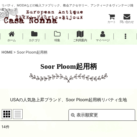
リバティ、MODAなどの輸入ファブリック、教会アクセサリー、アンティーク＆ヴィンテージ雑
貨ショップ
カート
問い合わせ
ホーム
カテゴリ
特集
ご利用案内
マイページ
HOME
>
Soor Ploom起用柄
Soor Ploom起用柄
USAの人気急上昇ブランド、Soor Ploom起用柄リバティ生地
表示順変更
閉じる
14
件
表示数
: