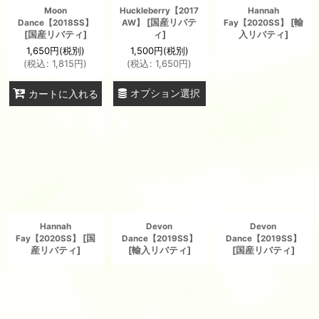
Moon
Huckleberry【2017
Hannah
[
国産リバテ
[
輸
Dance【2018SS】
AW】
Fay【2020SS】
[
国産リバティ
]
ィ
]
入リバティ
]
1,650
円
(税別)
1,500
円
(税別)
(
税込
:
1,815
円
)
(
税込
:
1,650
円
)
オプション選択
カートに入れる
Hannah
Devon
Devon
[
国
Fay【2020SS】
Dance【2019SS】
Dance【2019SS】
産リバティ
]
[
輸入リバティ
]
[
国産リバティ
]