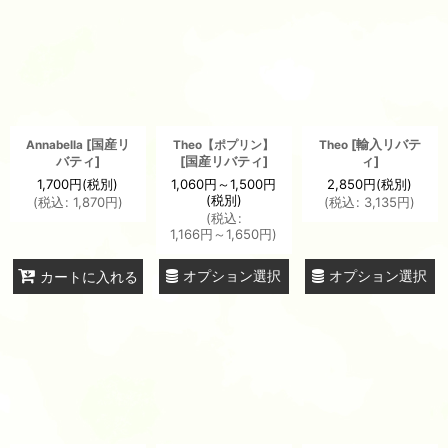
並び順
:
絞り込む
[
国産リ
[
輸入リバテ
Annabella
Theo【ポプリン】
Theo
バティ
]
[
国産リバティ
]
ィ
]
1,700
円
(税別)
1,060
円
～1,500
円
2,850
円
(税別)
(税別)
(
税込
:
1,870
円
)
(
税込
:
3,135
円
)
(
税込
:
1,166
円
～1,650
円
)
オプション選択
オプション選択
カートに入れる