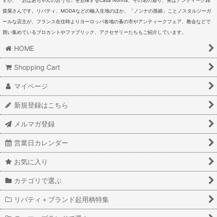
すが、「おばあちゃんのおうち」を意味するCasa Nonna、その名の通り、実はアンティーク雑
貨屋さんです。リバティ、MODAなどの輸入生地のほか、「ノンナの孫娘」ことノスタルジーガ
ールな店主が、フランス在住時よりヨーロッパ各地の蚤の市やアンティークフェア、教会などで
買い集めているブロカントやファブリック、アクセサリーたちもご紹介しています。
HOME
Shopping Cart
マイページ
新規登録はこちら
メルマガ登録
営業日カレンダー
お気に入り
カテゴリで選ぶ
リバティ＋ブランド起用柄特集