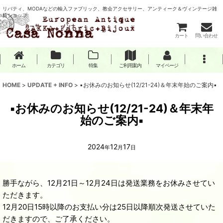
リバティ、MODAなどの輸入ファブリック、教会アクセサリー、アンティーク＆ヴィンテージ雑
貨ショップ
カート
問い合わせ
ホーム
カテゴリ
特集
ご利用案内
マイページ
HOME
>
UPDATE + INFO
>
▪️お休みのお知らせ(12/21-24)＆年末年始のご案内▪️
▪️お休みのお知らせ(12/21-24)＆年末年
始のご案内▪️
2024
12
17
年
月
日
勝手ながら、12月21日～12月24日は発送業務をお休みさせてい
ただきます。
12月20日15時以降のお支払い分は25日以降順次発送させていた
だきますので、ご了承ください。