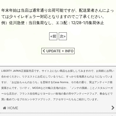
年末年始は当店は通常通り出荷可能ですが、配送業者さんによっ
ては少々イレギュラー対応となりますのでご了承ください。
例）佐川急便：当日集荷なし、エコ配：12/28-1/5集荷休止
«
前
次
»
UPDATE + INFO
LIBERTY JAPAN正規販売店です。サイト上にない商品もお探ししてみますので、お気軽にお問い
合わせください。リクエストにお応えしているうちに、すっかり生地屋さんのようになっていま
すが、「おばあちゃんのおうち」を意味するCasa Nonna、その名の通り、実はアンティーク雑
貨屋さんです。リバティ、MODAなどの輸入生地のほか、「ノンナの孫娘」ことノスタルジーガ
ールな店主が、フランス在住時よりヨーロッパ各地の蚤の市やアンティークフェア、教会などで
買い集めているブロカントやファブリック、アクセサリーたちもご紹介しています。
HOME