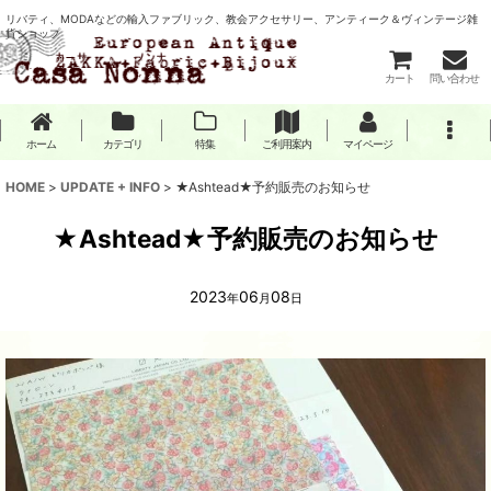
リバティ、MODAなどの輸入ファブリック、教会アクセサリー、アンティーク＆ヴィンテージ雑
貨ショップ
カート
問い合わせ
ホーム
カテゴリ
特集
ご利用案内
マイページ
HOME
>
UPDATE + INFO
>
★Ashtead★予約販売のお知らせ
★Ashtead★予約販売のお知らせ
2023
06
08
年
月
日