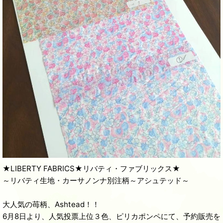
★LIBERTY FABRICS★リバティ・ファブリックス★
～リバティ生地・カーサノンナ別注柄～アシュテッド～
大人気の苺柄、Ashtead！！
6月8日より、人気投票上位３色、ピリカポンペにて、予約販売を