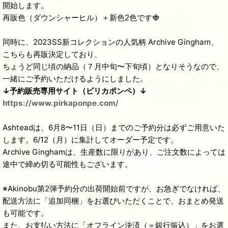
開始します。
再販色（ダウンシャーヒル）＋新色2色です🍓
同時に、2023SS新コレクションの人気柄 Archive Gingham、
こちらも再販決定しており、
ちょうど同じ頃の納品（７月中旬〜下旬頃）となりそうなので、
一緒にご予約いただけるようにしました。
↓予約販売専用サイト（ピリカポンペ）↓
https://www.pirkaponpe.com/
Ashteadは、6月8〜11日（日）までのご予約分は必ずご用意いた
します。6/12（月）に集計してオーダー予定です。
Archive Ginghamは、生産数に限りがあり、ご注文数によっては
途中で締め切る可能性もございます。
※Akinobu第2弾予約分の出荷開始前ですが、お急ぎでなければ、
配送方法に「追加同梱」をお選びいただくことで、おまとめ発送
も可能です。
また、お支払い方法に「オフライン決済（＝銀行振込）」をお選