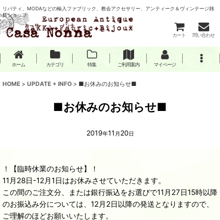
リバティ、MODAなどの輸入ファブリック、教会アクセサリー、アンティーク＆ヴィンテージ雑
貨ショップ
カート
問い合わせ
ホーム
カテゴリ
特集
ご利用案内
マイページ
HOME
>
UPDATE + INFO
>
■お休みのお知らせ■
■お休みのお知らせ■
2019
11
20
年
月
日
！【臨時休業のお知らせ】！
11月28日-12月1日はお休みさせていただきます。
この間のご注文分、または銀行振込をお選びで11月27日15時以降
のお振込み分については、12月2日以降の発送となりますので、
ご理解のほどお願いいたします。