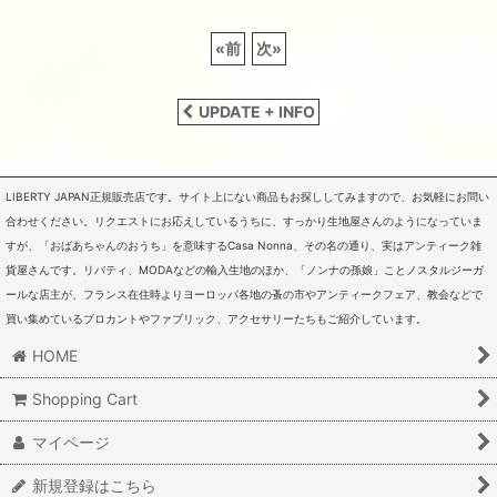
«
前
次
»
UPDATE + INFO
LIBERTY JAPAN正規販売店です。サイト上にない商品もお探ししてみますので、お気軽にお問い
合わせください。リクエストにお応えしているうちに、すっかり生地屋さんのようになっていま
すが、「おばあちゃんのおうち」を意味するCasa Nonna、その名の通り、実はアンティーク雑
貨屋さんです。リバティ、MODAなどの輸入生地のほか、「ノンナの孫娘」ことノスタルジーガ
ールな店主が、フランス在住時よりヨーロッパ各地の蚤の市やアンティークフェア、教会などで
買い集めているブロカントやファブリック、アクセサリーたちもご紹介しています。
HOME
Shopping Cart
マイページ
新規登録はこちら