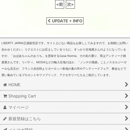
«
前
次
»
UPDATE + INFO
LIBERTY JAPAN正規販売店です。サイト上にない商品もお探ししてみますので、お気軽にお問い
合わせください。リクエストにお応えしているうちに、すっかり生地屋さんのようになっていま
すが、「おばあちゃんのおうち」を意味するCasa Nonna、その名の通り、実はアンティーク雑
貨屋さんです。リバティ、MODAなどの輸入生地のほか、「ノンナの孫娘」ことノスタルジーガ
ールな店主が、フランス在住時よりヨーロッパ各地の蚤の市やアンティークフェア、教会などで
買い集めているブロカントやファブリック、アクセサリーたちもご紹介しています。
HOME
Shopping Cart
マイページ
新規登録はこちら
メルマガ登録