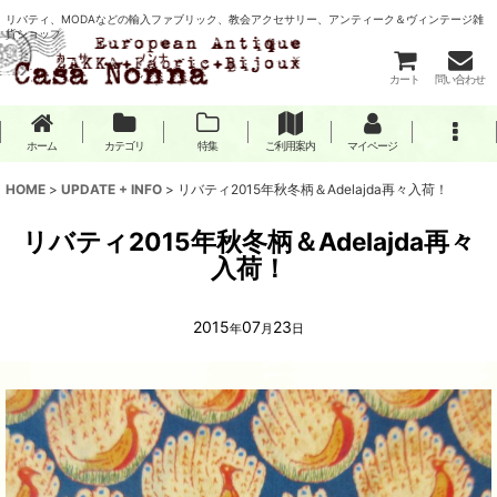
リバティ、MODAなどの輸入ファブリック、教会アクセサリー、アンティーク＆ヴィンテージ雑
貨ショップ
カート
問い合わせ
ホーム
カテゴリ
特集
ご利用案内
マイページ
HOME
>
UPDATE + INFO
>
リバティ2015年秋冬柄＆Adelajda再々入荷！
リバティ2015年秋冬柄＆Adelajda再々
入荷！
2015
07
23
年
月
日