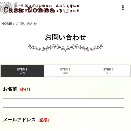
HOME
>
お問い合わせ
お問い合わせ
STEP 1
STEP 2
STEP 3
入力
確認
完了
お名前
[
必須
]
メールアドレス
[
必須
]