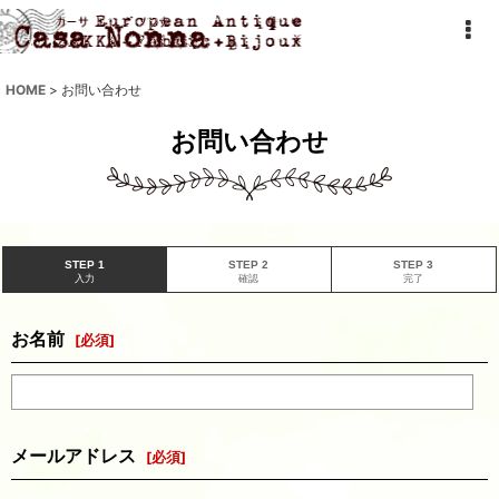
HOME
>
お問い合わせ
お問い合わせ
STEP 1
STEP 2
STEP 3
入力
確認
完了
お名前
[
必須
]
メールアドレス
[
必須
]